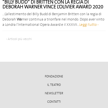
“BILLY BUDD” DI BRITTEN CON LA REGIA DI
DEBORAH WARNER VINCE L’OLIVIER AWARD 2020
…L’allestimento del Billy Budd di Benjamin Britten con la regia di
Deborah
Wa
rner continua a trionfare nel mondo. Dopo aver vinto
a Londra l’International Opera Award e il XXXVII…
Leggi tutto ›
‹ Articoli più vecchi
FONDAZIONE
IL TEATRO
NEWSLETTER
CONTATTI