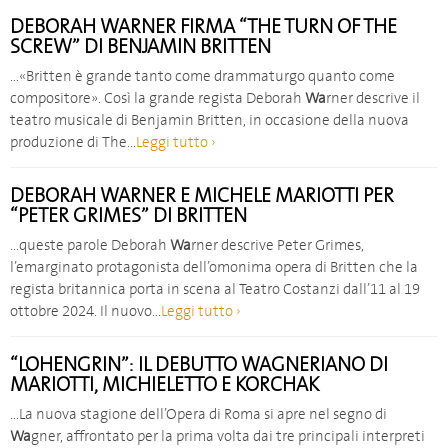
DEBORAH WARNER FIRMA “THE TURN OF THE
SCREW” DI BENJAMIN BRITTEN
…«Britten è grande tanto come drammaturgo quanto come
compositore». Così la grande regista Deborah
Wa
rner descrive il
teatro musicale di Benjamin Britten, in occasione della nuova
produzione di The…
Leggi tutto ›
DEBORAH WARNER E MICHELE MARIOTTI PER
“PETER GRIMES” DI BRITTEN
…queste parole Deborah
Wa
rner descrive Peter Grimes,
l’emarginato protagonista dell’omonima opera di Britten che la
regista britannica porta in scena al Teatro Costanzi dall’11 al 19
ottobre 2024. Il nuovo…
Leggi tutto ›
“LOHENGRIN”: IL DEBUTTO WAGNERIANO DI
MARIOTTI, MICHIELETTO E KORCHAK
…La nuova stagione dell’Opera di Roma si apre nel segno di
Wa
gner, affrontato per la prima volta dai tre principali interpreti