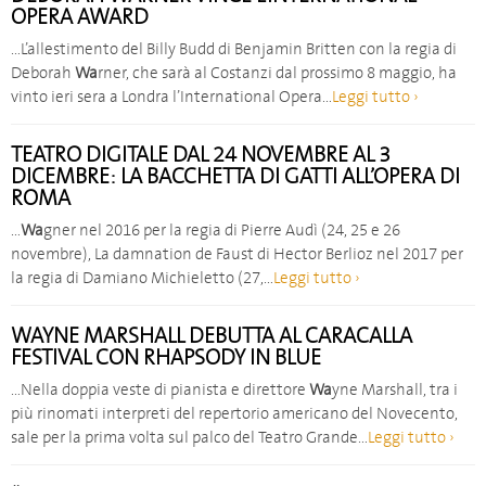
OPERA AWARD
…L’allestimento del Billy Budd di Benjamin Britten con la regia di
Deborah
Wa
rner, che sarà al Costanzi dal prossimo 8 maggio, ha
vinto ieri sera a Londra l’International Opera…
Leggi tutto ›
TEATRO DIGITALE DAL 24 NOVEMBRE AL 3
DICEMBRE: LA BACCHETTA DI GATTI ALL’OPERA DI
ROMA
…
Wa
gner nel 2016 per la regia di Pierre Audì (24, 25 e 26
novembre), La damnation de Faust di Hector Berlioz nel 2017 per
la regia di Damiano Michieletto (27,…
Leggi tutto ›
WAYNE MARSHALL DEBUTTA AL CARACALLA
FESTIVAL CON RHAPSODY IN BLUE
…Nella doppia veste di pianista e direttore
Wa
yne Marshall, tra i
più rinomati interpreti del repertorio americano del Novecento,
sale per la prima volta sul palco del Teatro Grande…
Leggi tutto ›