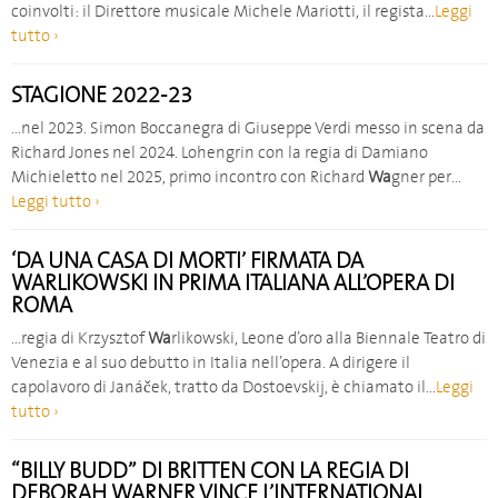
coinvolti: il Direttore musicale Michele Mariotti, il regista…
Leggi
tutto ›
STAGIONE 2022-23
…nel 2023. Simon Boccanegra di Giuseppe Verdi messo in scena da
Richard Jones nel 2024. Lohengrin con la regia di Damiano
Michieletto nel 2025, primo incontro con Richard
Wa
gner per…
Leggi tutto ›
‘DA UNA CASA DI MORTI’ FIRMATA DA
WARLIKOWSKI IN PRIMA ITALIANA ALL’OPERA DI
ROMA
…regia di Krzysztof
Wa
rlikowski, Leone d’oro alla Biennale Teatro di
Venezia e al suo debutto in Italia nell’opera. A dirigere il
capolavoro di Janáček, tratto da Dostoevskij, è chiamato il…
Leggi
tutto ›
“BILLY BUDD” DI BRITTEN CON LA REGIA DI
DEBORAH WARNER VINCE L’INTERNATIONAL