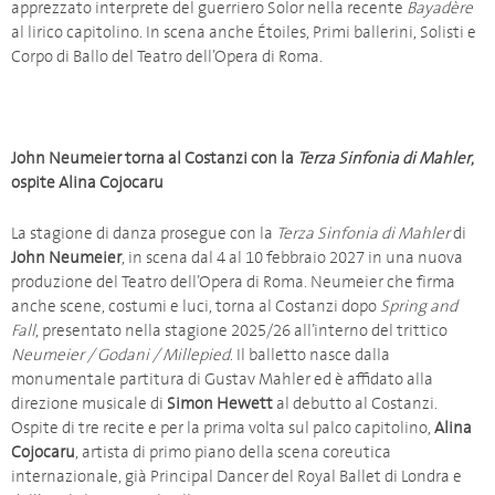
apprezzato interprete del guerriero Solor nella recente
Bayadère
al lirico capitolino. In scena anche Étoiles, Primi ballerini, Solisti e
Corpo di Ballo del Teatro dell’Opera di Roma.
John Neumeier torna al Costanzi con la
Terza Sinfonia di Mahler
,
ospite Alina Cojocaru
La stagione di danza prosegue con la
Terza Sinfonia di Mahler
di
John Neumeier
, in scena dal 4 al 10 febbraio 2027 in una nuova
produzione del Teatro dell’Opera di Roma. Neumeier che firma
anche scene, costumi e luci, torna al Costanzi dopo
Spring and
Fall
, presentato nella stagione 2025/26 all’interno del trittico
Neumeier / Godani / Millepied
. Il balletto nasce dalla
monumentale partitura di Gustav Mahler ed è affidato alla
direzione musicale di
Simon Hewett
al debutto al Costanzi.
Ospite di tre recite e per la prima volta sul palco capitolino,
Alina
Cojocaru
, artista di primo piano della scena coreutica
internazionale, già Principal Dancer del Royal Ballet di Londra e