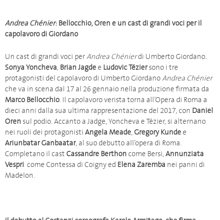
Andrea Chénier
: Bellocchio, Oren e un cast di grandi voci per il
capolavoro di Giordano
Un cast di grandi voci per
Andrea Chénier
di Umberto Giordano
.
Sonya Yoncheva
,
Brian Jagde
e
Ludovic Tézier
sono i tre
protagonisti del capolavoro di Umberto Giordano
Andrea Chénier
che va in scena dal 17 al 26 gennaio nella produzione firmata da
Marco Bellocchio
. Il capolavoro verista torna all’Opera di Roma a
dieci anni dalla sua ultima rappresentazione del 2017, con
Daniel
Oren
sul podio. Accanto a Jadge, Yoncheva e Tézier, si alternano
nei ruoli dei protagonisti
Angela Meade
,
Gregory Kunde
e
Ariunbatar Ganbaatar
, al suo debutto all’opera di Roma.
Completano il cast
Cassandre Berthon
come Bersi,
Annunziata
Vespri
come Contessa di Coigny ed
Elena Zaremba
nei panni di
Madelon.