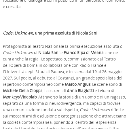
l’occasione di dialogare con il pubblico in un percorso di confronto
e crescita.
Code: Unknown
, una prima assoluta di Nicola Sani
Protagonista al Teatro Nazionale la prima esecuzione assoluta di
Code: Unknown
di
Nicola Sani
e
Franco Ripa di Meana
, che ne
cura anche la regia. Lo spettacolo, commissionato dal Teatro
dell’Opera di Roma in collaborazione con Radio France e
l’Università degli Studi di Padova, è in scena dal 19 al 26 maggio
2027. Sul podio, al debutto al Costanzi, un grande specialista del
repertorio contemporaneo come
Marco Angius
. Le scene sono di
Michele Della Cioppa
, i costumi di
Anna Biagiotti
e i video di
Monkeys Videolab
. Attraverso la storia di un uomo e di un ragazzo,
separati da una forma di neurodivergenza, ma capaci di trovare
una comunicazione fondata sul rispetto,
Code: Unknown
riflette
sui meccanismi di esclusione e categorizzazione che attraversano
la società contemporanea, ponendo al centro dell’esperienza
teatrale i temi della partecipazione e dell’apertura verso l’altro.