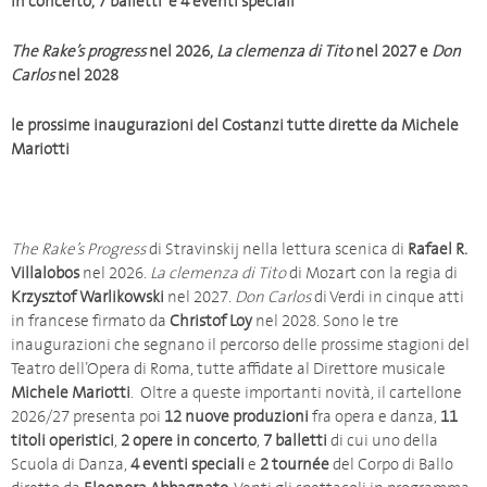
in concerto, 7 balletti
e 4 eventi speciali
The Rake’s progress
nel 2026,
La clemenza di Tito
nel 2027 e
Don
Carlos
nel 2028
le prossime inaugurazioni del Costanzi tutte dirette da Michele
Mariotti
The Rake’s Progress
di Stravinskij nella lettura scenica di
Rafael R.
Villalobos
nel 2026.
La clemenza di Tito
di Mozart con la regia di
Krzysztof Warlikowski
nel 2027.
Don Carlos
di Verdi in cinque atti
in francese firmato da
Christof Loy
nel 2028. Sono le tre
inaugurazioni che segnano il percorso delle prossime stagioni del
Teatro dell’Opera di Roma, tutte affidate al Direttore musicale
Michele Mariotti
. Oltre a queste importanti novità, il cartellone
2026/27 presenta poi
12 nuove produzioni
fra opera e danza,
11
titoli operistici
,
2 opere in concerto
,
7 balletti
di cui uno della
Scuola di Danza,
4 eventi speciali
e
2 tournée
del Corpo di Ballo