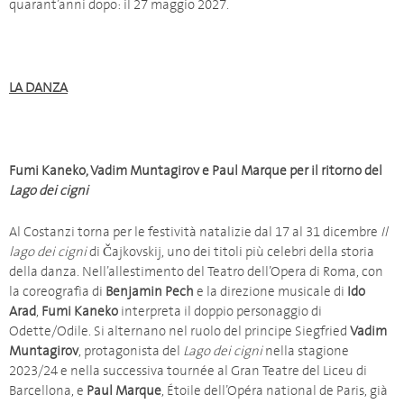
quarant’anni dopo: il 27 maggio 2027.
LA DANZA
Fumi Kaneko, Vadim Muntagirov e Paul Marque per il ritorno del
Lago dei cigni
Al Costanzi torna per le festività natalizie dal 17 al 31 dicembre
Il
lago dei cigni
di Čajkovskij, uno dei titoli più celebri della storia
della danza. Nell’allestimento del Teatro dell’Opera di Roma, con
la coreografia di
Benjamin Pech
e la direzione musicale di
Ido
Arad
,
Fumi Kaneko
interpreta il doppio personaggio di
Odette/Odile. Si alternano nel ruolo del principe Siegfried
Vadim
Muntagirov
, protagonista del
Lago dei cigni
nella stagione
2023/24 e nella successiva tournée al Gran Teatre del Liceu di
Barcellona, e
Paul Marque
, Étoile dell’Opéra national de Paris, già