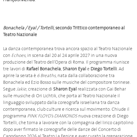
Bonachela / Eyal / Tortelli
, secondo Trittico contemporaneo al
Teatro Nazionale
La danza contemporanea trova ancora spazio al Teatro Nazionale
con
Echoes
, in scena dal 20 al 24 aprile 2027 in una nuova
produzione del Teatro dell’Opera di Roma. Il programma riunisce
tre lavori di
Rafael Bonachela
,
Sharon Eyal
e
Diego Tortelli
. Ad
aprire la serata è
6 Breaths
, nata dalla collaborazione tra
Bonachela ed Ezio Bosso sulle musiche del compositore torinese.
Segue
Jakie
, creazione di
Sharon Eyal
realizzata con Gai Behar
sulle musiche di Ori Lichtik, che porta al Teatro Nazionale il
linguaggio sviluppato dalla coreografa israeliana tra danza
contemporanea, club culture e ricerca sul movimento. Chiude il
programma
PINK FLOYD’s DIAMONDS
nuova creazione di Diego
Tortelli, che torna a lavorare con la compagnia del lirico capitolino
dopo aver firmato le coreografie delle danze del Concerto di
Capodanno 2026 al Teatro La Fenice e aver curato la preparazione