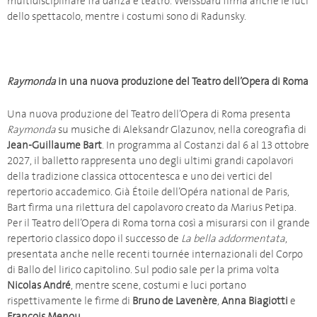
multidisciplinare fra danza e teatro. Weissbard firma anche le luci
dello spettacolo, mentre i costumi sono di Radunsky.
Raymonda
in una nuova produzione del Teatro dell’Opera di Roma
Una nuova produzione del Teatro dell’Opera di Roma presenta
Raymonda
su musiche di Aleksandr Glazunov, nella coreografia di
Jean-Guillaume Bart
. In programma al Costanzi dal 6 al 13 ottobre
2027, il balletto rappresenta uno degli ultimi grandi capolavori
della tradizione classica ottocentesca e uno dei vertici del
repertorio accademico. Già Étoile dell’Opéra national de Paris,
Bart firma una rilettura del capolavoro creato da Marius Petipa.
Per il Teatro dell’Opera di Roma torna così a misurarsi con il grande
repertorio classico dopo il successo de
La bella addormentata
,
presentata anche nelle recenti tournée internazionali del Corpo
di Ballo del lirico capitolino. Sul podio sale per la prima volta
Nicolas André
, mentre scene, costumi e luci portano
rispettivamente le firme di
Bruno de Lavenère
,
Anna Biagiotti
e
François Menou
.