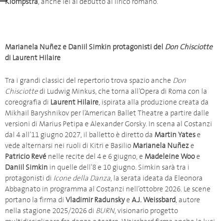
Klompstra
, anche lei al debutto al lirico romano.
Marianela Nuñez e Daniil Simkin protagonisti del
Don Chisciotte
di Laurent Hilaire
Tra i grandi classici del repertorio trova spazio anche
Don
Chisciotte
di Ludwig Minkus, che torna all’Opera di Roma con la
coreografia di
Laurent Hilaire
, ispirata alla produzione creata da
Mikhail Baryshnikov per l’American Ballet Theatre a partire dalle
versioni di Marius Petipa e Alexander Gorsky. In scena al Costanzi
dal 4 all’11 giugno 2027, il balletto è diretto da
Martin Yates
e
vede alternarsi nei ruoli di Kitri e Basilio
Marianela Nuñez
e
Patricio Revé
nelle recite del 4 e 6 giugno, e
Madeleine Woo
e
Daniil Simkin
in quelle dell’8 e 10 giugno. Simkin sarà tra i
protagonisti di
Icone della Danza
, la serata ideata da Eleonora
Abbagnato in programma al Costanzi nell’ottobre 2026. Le scene
portano la firma di
Vladimir Radunsky
e
A.J. Weissbard
, autore
nella stagione 2025/2026 di
BURN
, visionario progetto