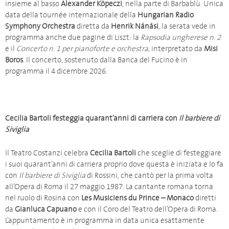
insieme al basso
Alexander Köpeczi
, nella parte di Barbablù. Unica
data della tournée internazionale della
Hungarian Radio
Symphony Orchestra
diretta da
Henrik Nánási
, la serata vede in
programma anche due pagine di Liszt: la
Rapsodia ungherese n. 2
e il
Concerto n. 1 per pianoforte e orchestra
, interpretato da
Misi
Boros
. Il concerto, sostenuto dalla Banca del Fucino è in
programma il 4 dicembre 2026.
Cecilia Bartoli festeggia quarant’anni di carriera con
Il barbiere di
Siviglia
Il Teatro Costanzi celebra
Cecilia Bartoli
che sceglie di festeggiare
i suoi quarant’anni di carriera proprio dove questa è iniziata e lo fa
con
Il barbiere di Siviglia
di Rossini, che cantò per la prima volta
all’Opera di Roma il 27 maggio 1987. La cantante romana torna
nel ruolo di Rosina con
Les Musiciens du Prince – Monaco
diretti
da
Gianluca Capuano
e con il Coro del Teatro dell’Opera di Roma.
L’appuntamento è in programma in data unica esattamente