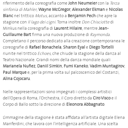
riferimento della coreografia come
John Neumeier
con la
Terza
sinfonia di Mahler
,
Wayne McGregor
,
Alexander Ekman
e
Nicolas
Blanc
nel trittico
Motus
, accanto a
Benjamin Pech
che apre la
stagione con
Il lago dei cigni
. Torna inoltre
Don Chisciotte
di
Minkus nella coreografia di
Laurent Hilaire
, mentre
Jean-
Guillaume Bart
firma una nuova produzione di
Raymonda
.
Completano il percorso dedicato alla creazione contemporanea le
coreografie di
Rafael Bonachela
,
Sharon Eyal
e
Diego Tortelli
riunite nel trittico
Echoes
, che chiude la stagione della danza al
Teatro Nazionale. Grandi nomi della danza mondiale quali
Marianela Nuñez
,
Daniil Simkin
,
Fumi Kaneko
,
Vadim Muntagirov
,
Paul Marque
e, per la prima volta sul palcoscenico del Costanzi,
Alina Cojocaru
.
Nelle rappresentazioni sono impegnati i complessi artistici
dell’Opera di Roma, l’Orchestra, il Coro diretto da
Ciro Visco
e il
Corpo di Ballo sotto la direzione di
Eleonora Abbagnato
.
L’immagine della stagione è stata affidata all’artista digitale Elena
Manferdini, che lavora con l’intelligenza artificiale. Una scelta