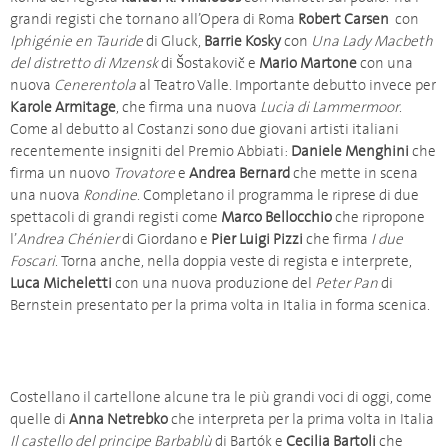
grandi registi che tornano all’Opera di Roma
Robert Carsen
con
Iphigénie en Tauride
di Gluck,
Barrie Kosky
con
Una Lady Macbeth
del distretto di Mzensk
di Šostakovič e
Mario Martone
con una
nuova
Cenerentola
al Teatro Valle. Importante debutto invece per
Karole Armitage
, che firma una nuova
Lucia di Lammermoor
.
Come al debutto al Costanzi sono due giovani artisti italiani
recentemente insigniti del Premio Abbiati:
Daniele Menghini
che
firma un nuovo
Trovatore
e
Andrea Bernard
che mette in scena
una nuova
Rondine
. Completano il programma le riprese di due
spettacoli di grandi registi come
Marco Bellocchio
che ripropone
l’
Andrea Chénier
di Giordano e
Pier Luigi Pizzi
che firma
I due
Foscari
. Torna anche, nella doppia veste di regista e interprete,
Luca Micheletti
con una nuova produzione del
Peter Pan
di
Bernstein presentato per la prima volta in Italia in forma scenica.
Costellano il cartellone alcune tra le più grandi voci di oggi, come
quelle di
Anna Netrebko
che interpreta per la prima volta in Italia
Il castello del principe Barbablù
di Bartók e
Cecilia Bartoli
che