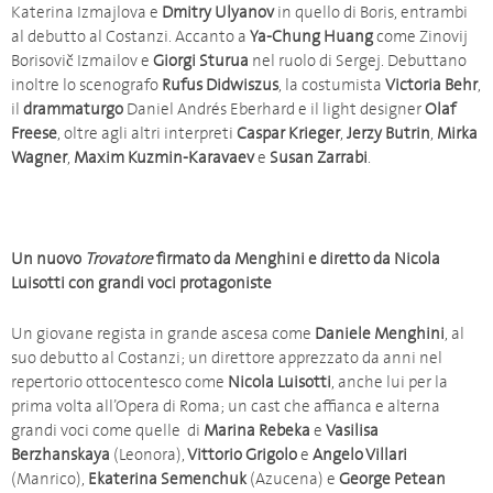
Katerina Izmajlova e
Dmitry Ulyanov
in quello di Boris, entrambi
al debutto al Costanzi. Accanto a
Ya-Chung Huang
come Zinovij
Borisovič Izmailov e
Giorgi Sturua
nel ruolo di Sergej. Debuttano
inoltre lo scenografo
Rufus Didwiszus
, la costumista
Victoria Behr
,
il
drammaturgo
Daniel Andrés Eberhard e il light designer
Olaf
Freese
, oltre agli altri interpreti
Caspar Krieger
,
Jerzy Butrin
,
Mirka
Wagner
,
Maxim Kuzmin-Karavaev
e
Susan Zarrabi
.
Un nuovo
Trovatore
firmato da Menghini e diretto da Nicola
Luisotti con grandi voci protagoniste
Un giovane regista in grande ascesa come
Daniele Menghini
, al
suo debutto al Costanzi; un direttore apprezzato da anni nel
repertorio ottocentesco come
Nicola Luisotti
, anche lui per la
prima volta all’Opera di Roma; un cast che affianca e alterna
grandi voci come quelle di
Marina Rebeka
e
Vasilisa
Berzhanskaya
(Leonora),
Vittorio Grigolo
e
Angelo Villari
(Manrico),
Ekaterina Semenchuk
(Azucena) e
George Petean