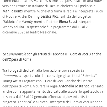
commedia di James Matthew Barrie, qui presentato in una nuova
versione ritmica in italiano di Luca Micheletti. Sul podio sale
Manlio Benzi
, mentre Micheletti firma la regia e interpreta i ruoli
di Hook e Mister Darling.
Jessica Ricci
, artista del progetto
“Fabbrica”, è Wendy, mentre l’attrice
Elena Bucci
interpreta
Wendy adulta. Lo spettacolo è in programma dal 18 al 23
dicembre 2026 al Teatro Nazionale.
Le Cenerentole
con gli artisti di Fabbrica e il Coro di Voci Bianche
dell’Opera di Roma
Tra i progetti dedicati alla formazione trova spazio
Le
Cenerentole
, spettacolo che coinvolge gli artisti di “Fabbrica”
Young Artist Program con il Coro di Voci Bianche del Teatro
dell’Opera di Roma. A curare la regia
Antonella Lo Bianco
. Pensato
anche come appuntamento dedicato alle scuole, lo spettacolo va
in scena dal 23 al 27 gennaio offrendo ai giovani artisti del
progetto “Fabbrica” e ai piccoli interpreti del Coro di Voci Bianche