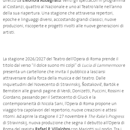
diretto da
Eleonora Abbagnato
. Venti gli spettacoli in programma
al Costanzi, quattro al Nazionale e uno al Teatro Valle nell’anno
della sua riapertura. Una stagione che attraversa repertori,
epoche e linguaggi diversi, accostando grandi classici, nuove
produzioni, riscoperte e progetti rivolti alle nuove generazioni di
artisti.
La stagione 2026/2027 del Teatro dell’Opera di Roma prende il
titolo dal verso “il dolce suono mi colpì” di
Lucia di Lammermoor
e
presenta un cartellone che invita il pubblico a lasciarsi
attraversare dalla forza della musica e del teatro. Dalle
inquietudini del Novecento di Stravinskij, Šostakovič, Bartók e
Bernstein alle grandi pagine di Verdi, Donizetti, Puccini, Rossini e
Giordano, passando per il Settecento di Gluck e la
contemporaneità di Nicola Sani, l’Opera di Roma propone un
viaggio tra capolavori del repertorio, nuove creazioni e attesi
ritorni. Ad aprire la stagione il 27 novembre è
The Rake’s Progress
di Stravinskij, nuova produzione che segna il debutto all’Opera di
Roma del regista
Rafael R. Villalobos
con Mariotti sul podio. Tra i