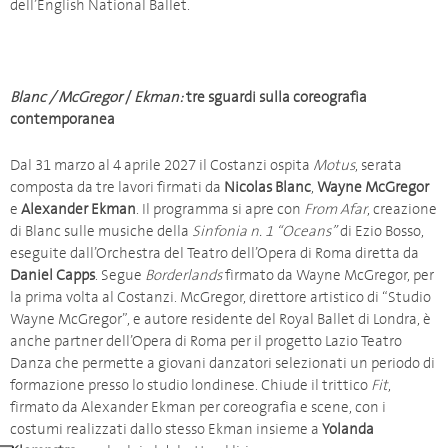
dell’English National Ballet.
Blanc / McGregor
/
Ekman:
tre sguardi sulla coreografia
contemporanea
Dal 31 marzo al 4 aprile 2027 il Costanzi ospita
Motus
, serata
composta da tre lavori firmati da
Nicolas Blanc
,
Wayne McGregor
e
Alexander Ekman
. Il programma si apre con
From Afar
, creazione
di Blanc sulle musiche della
Sinfonia n. 1 “Oceans”
di Ezio Bosso,
eseguite dall’Orchestra del Teatro dell’Opera di Roma diretta da
Daniel Capps
. Segue
Borderlands
firmato da Wayne McGregor, per
la prima volta al Costanzi. McGregor, direttore artistico di “Studio
Wayne McGregor”, e autore residente del Royal Ballet di Londra, è
anche partner dell’Opera di Roma per il progetto Lazio Teatro
Danza che permette a giovani danzatori selezionati un periodo di
formazione presso lo studio londinese. Chiude il trittico
Fit
,
firmato da Alexander Ekman per coreografia e scene, con i
costumi realizzati dallo stesso Ekman insieme a
Yolanda