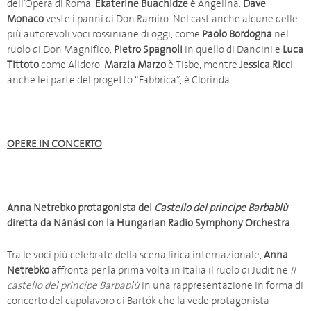
dell’Opera di Roma,
Ekaterine Buachidze
è Angelina.
Dave
Monaco
veste i panni di Don Ramiro. Nel cast anche alcune delle
più autorevoli voci rossiniane di oggi, come
Paolo Bordogna
nel
ruolo di Don Magnifico,
Pietro Spagnoli
in quello di Dandini e
Luca
Tittoto
come Alidoro.
Marzia Marzo
è Tisbe, mentre
Jessica Ricci
,
anche lei parte del progetto “Fabbrica”, è Clorinda.
OPERE IN CONCERTO
Anna Netrebko
protagonista del
Castello del principe Barbablù
diretta da Nánási con la Hungarian Radio Symphony Orchestra
Tra le voci più celebrate della scena lirica internazionale,
Anna
Netrebko
affronta per la prima volta in Italia il ruolo di Judit ne
Il
castello del principe Barbablù
in una rappresentazione in forma di
concerto del capolavoro di Bartók che la vede protagonista