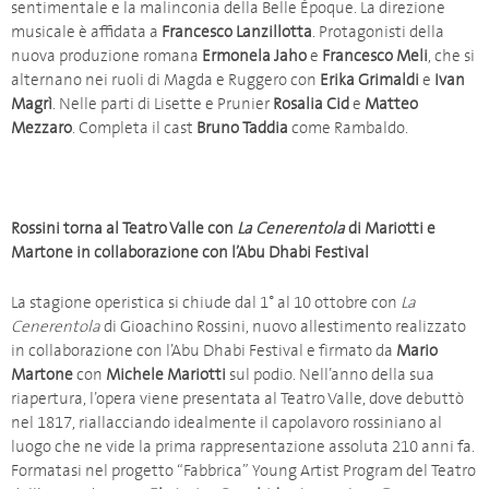
sentimentale e la malinconia della Belle Époque. La direzione
musicale è affidata a
Francesco Lanzillotta
. Protagonisti della
nuova produzione romana
Ermonela Jaho
e
Francesco Meli
, che si
alternano nei ruoli di Magda e Ruggero con
Erika Grimaldi
e
Ivan
Magrì
. Nelle parti di Lisette e Prunier
Rosalia Cid
e
Matteo
Mezzaro
. Completa il cast
Bruno Taddia
come Rambaldo.
Rossini torna al Teatro Valle con
La Cenerentola
di Mariotti e
Martone in collaborazione con l’Abu Dhabi Festival
La stagione operistica si chiude dal 1° al 10 ottobre con
La
Cenerentola
di Gioachino Rossini, nuovo allestimento realizzato
in collaborazione con l’Abu Dhabi Festival e firmato da
Mario
Martone
con
Michele Mariotti
sul podio. Nell’anno della sua
riapertura, l’opera viene presentata al Teatro Valle, dove debuttò
nel 1817, riallacciando idealmente il capolavoro rossiniano al
luogo che ne vide la prima rappresentazione assoluta 210 anni fa.
Formatasi nel progetto “Fabbrica” Young Artist Program del Teatro