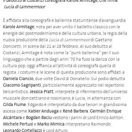
Il debutto al Costanzi coreografa Karole Armitage, che firma
Lucia di Lammermoor
È affidata alla coreografa e ballerina statunitense d’avanguardia
Karole Armitage
, nota per aver unito il balletto classico con le
energie del postmodernismo e della cultura urbana, la regia della
nuova produzione della
Lucia di Lammermoor
di Gaetano
Donizetti. In scena dal 21 al 28 febbraio. Al suo debutto al
Costanzi, Armitage è nota come la “punk ballerina” per il suo
linguaggio che a partire dagli anni ‘70 ha fuso la danza con la
cultura pop; oggi affianca all’attività di coreografa quella di
regista. I costumi e le scene di questa produzione sono affidati a
Daniela Ciancio
, due volte David di Donatello. Sul podio debutta
Giacomo Sagripanti
, particolarmente apprezzato nel repertorio
belcantistico.
Jessica Pratt
, interprete di riferimento dell’universo
musicale donizettiano e rossiniano, è Lucia, in alternanza con
Gilda Fiume
. Edgardo è interpretato da due tenori in grandissima
ascesa come
Xabier Anduaga
e
René Barbera
.
Germán Enrique
Alcántara
e
Bogdan Baciu
vestono i panni di Lord Enrico Ashton.
Michele Pertusi
e
Marko Mimica
interpretano Raimondo.
Leonardo Cortellazzi
è Lord Arturo.