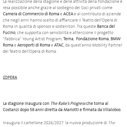
La realizzazione della stagione e delle attività della Fondazione è
resa possibile anche grazie al sostegno dei Soci privati come
Camera di Commercio di Roma
e
ACEA
e al contributo di aziende
che negli anni hanno scelto di affiancare il Teatro dell’Opera di
Roma in qualità di sponsor e sostenitori. Tra queste
Banca del
Fucino
, che supporta con sensibilità e attenzione il progetto
“Fabbrica” Young Artist Program,
Terna
,
Fondazione Roma
,
BMW
Roma
e
Aeroporti di Roma
e
ATAC
, da quest’anno Mobility Partner
del Teatro dell’Opera di Roma.
L’OPERA
La stagione inaugura con
The Rake’s Progress
che torna al
Costanzi dopo 58 anni diretta da Mariotti e firmata da Villalobos
Inaugura il cartellone 2026/2027 la nuova produzione di
The