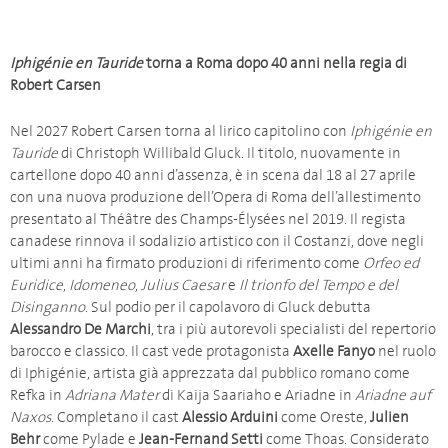
Iphigénie en Tauride
torna a Roma dopo 40 anni nella regia di
Robert Carsen
Nel 2027 Robert Carsen torna al lirico capitolino con
Iphigénie en
Tauride
di Christoph Willibald Gluck. Il titolo, nuovamente in
cartellone dopo 40 anni d’assenza, è in scena dal 18 al 27 aprile
con una nuova produzione dell’Opera di Roma dell’allestimento
presentato al Théâtre des Champs-Élysées nel 2019. Il regista
canadese rinnova il sodalizio artistico con il Costanzi, dove negli
ultimi anni ha firmato produzioni di riferimento come
Orfeo ed
Euridice
,
Idomeneo
,
Julius Caesar
e
Il trionfo del Tempo e del
Disinganno
. Sul podio per il capolavoro di Gluck debutta
Alessandro De Marchi
, tra i più autorevoli specialisti del repertorio
barocco e classico. Il cast vede protagonista
Axelle Fanyo
nel ruolo
di Iphigénie, artista già apprezzata dal pubblico romano come
Refka in
Adriana Mater
di Kaija Saariaho e Ariadne in
Ariadne auf
Naxos
. Completano il cast
Alessio Arduini
come Oreste,
Julien
Behr
come Pylade e
Jean-Fernand Setti
come Thoas. Considerato