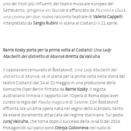
uno dei titoli più influenti del teatro musicale europeo del
Settecento,
Iphigénie en Tauride
è affiancato da
Piccinni e Gluck,
una corona per due
, nuovo racconto teatrale di
Valerio Cappelli
interpretato da
Sergio Rubini
in scena al Costanzi il 21 aprile.
Barrie Kosky porta per la prima volta al Costanzi
Una Lady
Macbeth del distretto di Mzensk
diretta da Valčuha
Il capolavoro censurato di Šostakovič,
Una Lady Macbeth del
distretto di Mzensk,
va in scena per la prima volta nella storia del
teatro Costanzi dal 14 al 22 maggio in una produzione della
Komische Oper Berlin firmata da
Barrie Kosky
. Il regista
australiano rinnova il rapporto con l’Opera di Roma dopo aver
curato la regia del
Flauto magico
e di
Salome
. Con Šostakovič
affronta ora un’altra opera nata nel segno dello scandalo, tanto
da essere duramente attaccata dal regime staliniano. Sul podio
Juraj Valčuha
, che torna dopo il successo della
Jenůfa
del 2024.
Protagonisti sul palco sono
Olesya Golovneva
nel ruolo di