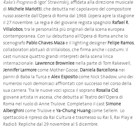
Rake’s Progress
di Igor’ Stravinskij, affidata alla direzione musicale
di
Michele Mariotti
, che debutta nel capolavoro del compositore
russo assente dall’Opera di Roma dal 1968. L’opera apre la stagione
il 27 novembre. La regia è del giovane regista spagnolo
Rafael R.
Villalobos
, tra le personalità più originali della scena europea
contemporanea. Con lui debuttano all’Opera di Roma anche lo
scenografo
Pablo Chaves Maza
e il lighting designer
Felipe Ramos
,
collaboratori abituali di Villalobos, che firma anche i costumi. Il
cast riunisce quattro grandi interpreti della scena lirica
internazionale:
Lawrence Brownlee
nella parte di Tom Rakewell,
Jennifer Larmore
come Mother Goose,
Daniela Barcellona
nei
panni di Baba la Turca e
Alex Esposito
come Nick Shadow, uno dei
numerosi ruoli demoniaci affrontati con successo nel corso della
sua carriera. Tra le nuove voci spicca il soprano
Rosalia Cid
,
giovane artista in ascesa, che debutta al Teatro dell’Opera di
Roma nel ruolo di Anne Trulove. Completano il cast
Simone
Alberghini
come Trulove e
Ya-Chung Huang
come Sellem. Lo
spettacolo è ripreso da Rai Cultura e trasmesso su Rai 5, Rai Play e
Radio3. Repliche dal 29 novembre al 5 dicembre.