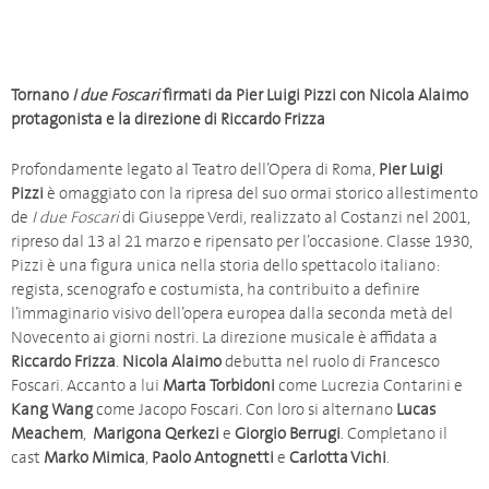
Tornano
I due Foscari
firmati da Pier Luigi Pizzi con Nicola Alaimo
protagonista e la direzione di Riccardo Frizza
Profondamente legato al Teatro dell’Opera di Roma,
Pier Luigi
Pizzi
è omaggiato con la ripresa del suo ormai storico allestimento
de
I due Foscari
di Giuseppe Verdi, realizzato al Costanzi nel 2001,
ripreso dal 13 al 21 marzo e ripensato per l’occasione. Classe 1930,
Pizzi è una figura unica nella storia dello spettacolo italiano:
regista, scenografo e costumista, ha contribuito a definire
l’immaginario visivo dell’opera europea dalla seconda metà del
Novecento ai giorni nostri. La direzione musicale è affidata a
Riccardo Frizza
.
Nicola Alaimo
debutta nel ruolo di Francesco
Foscari. Accanto a lui
Marta Torbidoni
come Lucrezia Contarini e
Kang Wang
come Jacopo Foscari. Con loro si alternano
Lucas
Meachem
,
Marigona Qerkezi
e
Giorgio Berrugi
. Completano il
cast
Marko Mimica
,
Paolo Antognetti
e
Carlotta Vichi
.