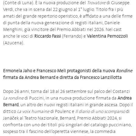
(Conte di Luna). È la nuova produzione del
Trovatore
di Giuseppe
Verdi, che va in scena dal 22 giugno al 1° luglio. Titolo fra i più
amati del grande repertorio operistico, è affidato a una delle firme
di punta della nuova generazione di registi italiani, Daniele
Menghini, già vincitore del Premio Abbiati nel 2026. Nel cast
anche le voci di
Riccardo Fassi
(Ferrando) e
Valentina Pernozzoli
(Azucena).
Ermonela Jaho e Francesco Meli protagonisti della nuova
Rondine
firmata da Andrea Bernard e diretta da Francesco Lanzillotta
Dopo 26 anni, torna dal 18 al 26 settembre sul palco del Costanzi
La rondine
di Puccini, in una nuova produzione firmata da
Andrea
Bernard
, un altro dei nuovi registi italiani in grande ascesa. Dopo il
dittico
La voix humaine
di Poulenc e
Il diario di uno scomparso
di
Janáček al Teatro Nazionale, Bernard, Premio Abbiati 2024, si
confronta con uno dei titoli più singolari del catalogo pucciniano,
sospeso tra il fascino dell’operetta viennese, la commedia