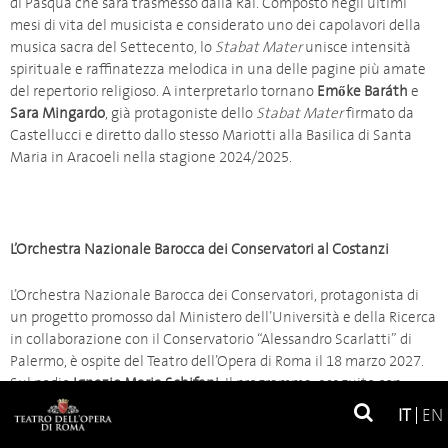
di Pasqua che sarà trasmesso dalla Rai. Composto negli ultimi
mesi di vita del musicista e considerato uno dei capolavori della
musica sacra del Settecento, lo
Stabat Mater
unisce intensità
spirituale e raffinatezza melodica in una delle pagine più amate
del repertorio religioso. A interpretarlo tornano
Emőke Baráth
e
Sara Mingardo
, già protagoniste dello
Stabat Mater
firmato da
Castellucci e diretto dallo stesso Mariotti alla Basilica di Santa
Maria in Aracoeli nella stagione 2024/2025.
L’Orchestra Nazionale Barocca dei Conservatori al Costanzi
L’Orchestra Nazionale Barocca dei Conservatori, protagonista di
un progetto promosso dal Ministero dell’Università e della Ricerca
in collaborazione con il Conservatorio “Alessandro Scarlatti” di
Palermo, è ospite del Teatro dell’Opera di Roma il 18 marzo 2027.
Sul podio
Ignazio Maria Schifani.
Il programma, eseguito con
strumenti storici, si apre con la
Prima Sinfonia in do maggiore op.
IT
EN
21
di
Ludwig van Beethoven
, proposta in occasione del