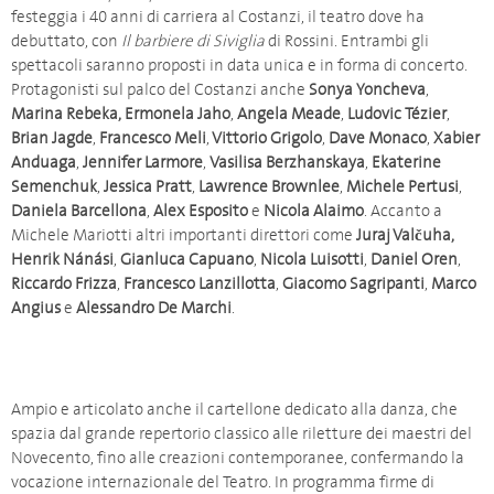
festeggia i 40 anni di carriera al Costanzi, il teatro dove ha
debuttato, con
Il
barbiere di Siviglia
di Rossini. Entrambi gli
spettacoli saranno proposti in data unica e in forma di concerto.
Protagonisti sul palco del Costanzi anche
Sonya Yoncheva
,
Marina Rebeka,
Ermonela Jaho
,
Angela Meade
,
Ludovic Tézier
,
Brian Jagde
,
Francesco Meli
,
Vittorio Grigolo
,
Dave Monaco
,
Xabier
Anduaga
,
Jennifer Larmore
,
Vasilisa Berzhanskaya
,
Ekaterine
Semenchuk
,
Jessica Pratt
,
Lawrence Brownlee
,
Michele Pertusi
,
Daniela Barcellona
,
Alex Esposito
e
Nicola Alaimo
. Accanto a
Michele Mariotti altri importanti direttori come
Juraj Valčuha,
Henrik Nánási
,
Gianluca Capuano
,
Nicola Luisotti
,
Daniel Oren
,
Riccardo Frizza
,
Francesco Lanzillotta
,
Giacomo Sagripanti
,
Marco
Angius
e
Alessandro De Marchi
.
Ampio e articolato anche il cartellone dedicato alla danza, che
spazia dal grande repertorio classico alle riletture dei maestri del
Novecento, fino alle creazioni contemporanee, confermando la
vocazione internazionale del Teatro. In programma firme di