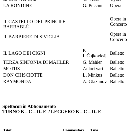
LA RONDINE
G. Puccini
Opera
Opera in
IL CASTELLO DEL PRINCIPE
Concerto
BARBABLÙ
Opera in
IL BARBIERE DI SIVIGLIA
Concerto
P.
IL LAGO DEI CIGNI
Balletto
I.
Čajkovksij
TERZA SINFONIA DI MAHLER
G. Mahler
Balletto
MOTUS
Autori vari
Balletto
DON CHISCIOTTE
L. Minkus
Balletto
RAYMONDA
A. Glazunov
Balletto
Spettacoli in Abbonamento
TURNO B – C – D- E / LEGGERO B – C – D- E
Titoli
Compositori
Tipo