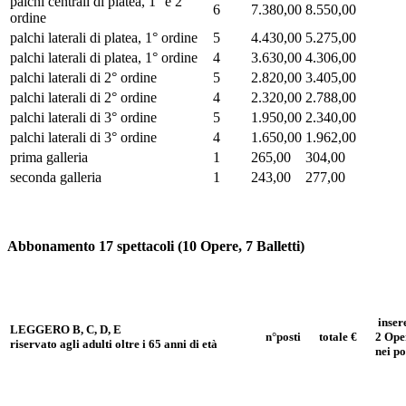
palchi centrali di platea, 1° e 2°
6
7.380,00
8.550,00
ordine
palchi laterali di platea, 1° ordine
5
4.430,00
5.275,00
palchi laterali di platea, 1° ordine
4
3.630,00
4.306,00
palchi laterali di 2° ordine
5
2.820,00
3.405,00
palchi laterali di 2° ordine
4
2.320,00
2.788,00
palchi laterali di 3° ordine
5
1.950,00
2.340,00
palchi laterali di 3° ordine
4
1.650,00
1.962,00
prima galleria
1
265,00
304,00
seconda galleria
1
243,00
277,00
Abbonamento 17 spettacoli (10 Opere, 7 Balletti)
inser
LEGGERO B, C, D, E
n°posti
totale €
2 Ope
riservato
agli adulti oltre i 65 anni di età
nei po