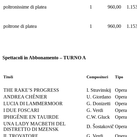
poltronissime di platea
1
960,00
1.15
poltrone di platea
1
960,00
1.15
Spettacoli in Abbonamento – TURNO A
Titoli
Compositori
Tipo
THE RAKE’S PROGRESS
I. Stravinskij
Opera
ANDREA CHÉNIER
U. Giordano
Opera
LUCIA DI LAMMERMOOR
G. Donizetti
Opera
I DUE FOSCARI
G. Verdi
Opera
IPHIGÉNIE EN TAUIRDE
C.W. Gluck
Opera
UNA LADY MACBETH DEL
D. Šostakovič
Opera
DISTRETTO DI MZENSK
IL TROVATORE
G. Verdi
Opera