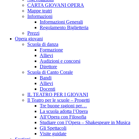
CARTA GIOVANI OPERA
Mappe teatri
Informazioni
Informazioni Generali
Regolamento Biglietteria
Prezzi
Opera giovani
Scuola di danza
Formazione
Allievi
Audizioni e concorsi
Direttore
Scuola di Canto Corale
Bandi
Allievi
Docenti
IL TEATRO PER I GIOVANI
Il Teatro per le scuole – Progetti
Tre buone ragioni per…
La scuola adotta l’Opera
All’Opera con Filosofia
Studiare con l’Opera – Shakespeare in Musica
Gli Spettacoli
Visite guidate