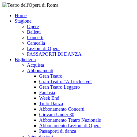
Home
Stagione
Opere
Balletti
Concerti
Caracalla
Lezioni di Opera
PASSAPORTI DI DANZA
Biglietteria
Acquista
Abbonamenti
Gran Teatro
Gran Teatro “All inclusive”
Gran Teatro Leggero
Fantasia
Week End
Tutto Danza
Abbonamento Concerti
Giovani Under 30
Abbonamento Teatro Nazionale
Abbonamento Lezioni di Opera
Passaporti di danza
Agevolazioni