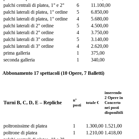
palchi centrali di platea, 1° e 2°
6
11.100,00
palchi laterali di platea, 1° ordine
5
6.850,00
palchi laterali di platea, 1° ordine
4
5.680,00
palchi laterali di 2° ordine
5
4.500,00
palchi laterali di 2° ordine
4
3.750,00
palchi laterali di 3° ordine
5
3.140,00
palchi laterali di 3° ordine
4
2.620,00
prima galleria
1
375,00
seconda galleria
1
340,00
Abbonamento 17 spettacoli (10 Opere, 7 Balletti)
inserendo
2 Opere in
n°
Turni B, C, D, E – Repliche
totale €
Concerto
posti
nei posti
disponibili
poltronissime di platea
1
1.300,00
1.521,00
poltrone di platea
1
1.210,00
1.418,00