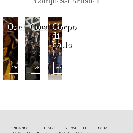
Complessi Artistici
Orchestra
Coro
Corpo
di
ballo
VEDI
VEDI
VEDI
FONDAZIONE
IL TEATRO
NEWSLETTER
CONTATTI
COME RAGGIUNGERCI
BANDI E CONCORSI