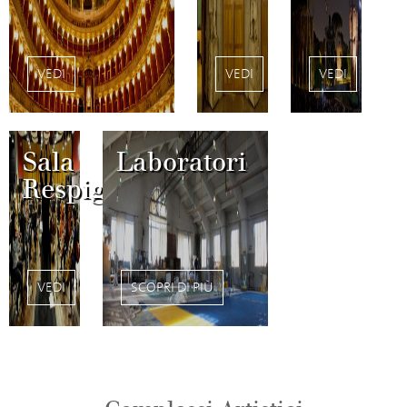
VEDI
VEDI
VEDI
Sala
Laboratori
Respighi
VEDI
SCOPRI DI PIÙ