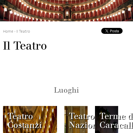
Home
›
Il Teatro
Il Teatro
Luoghi
Teatro
Teatro
Terme d
Costanzi
Nazionale
Caracal