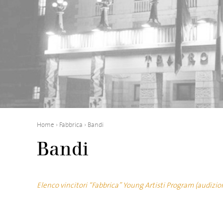
Home
›
Fabbrica
›
Bandi
Bandi
Elenco vincitori “Fabbrica” Young Artisti Program (audizion