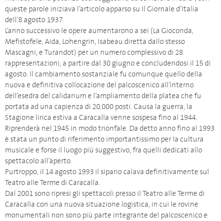
queste parole iniziava l’articolo apparso su Il Giornale d’Italia
dell’8 agosto 1937.
L’anno successivo le opere aumentarono a sei (La Gioconda,
Mefistofele, Aida, Lohengrin, Isabeau diretta dallo stesso
Mascagni, e Turandot) per un numero complessivo di 28
rappresentazioni, a partire dal 30 giugno e concludendosi il 15 di
agosto. Il cambiamento sostanziale fu comunque quello della
nuova e definitiva collocazione del palcoscenico all’interno
dell’esedra del calidarium e l’ampliamento della platea che fu
portata ad una capienza di 20.000 posti. Causa la guerra, la
Stagione lirica estiva a Caracalla venne sospesa fino al 1944.
Riprenderà nel 1945 in modo trionfale. Da detto anno fino al 1993
è stata un punto di riferimento importantissimo per la cultura
musicale e forse il luogo più suggestivo, fra quelli dedicati allo
spettacolo all’aperto.
Purtroppo, il 14 agosto 1993 il sipario calava definitivamente sul
Teatro alle Terme di Caracalla.
Dal 2001 sono ripresi gli spettacoli presso il Teatro alle Terme di
Caracalla con una nuova situazione logistica, in cui le rovine
monumentali non sono più parte integrante del palcoscenico e