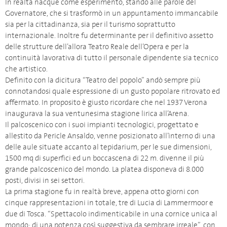
In realtà nacque come esperimento, stando alle parole del
Governatore, che si trasformò in un appuntamento immancabile
sia per la cittadinanza, sia per il turismo soprattutto
internazionale. Inoltre fu determinante per il definitivo assetto
delle strutture dell’allora Teatro Reale dell’Opera e per la
continuità lavorativa di tutto il personale dipendente sia tecnico
che artistico.
Definito con la dicitura “Teatro del popolo” andò sempre più
connotandosi quale espressione di un gusto popolare ritrovato ed
affermato. In proposito è giusto ricordare che nel 1937 Verona
inaugurava la sua ventunesima stagione lirica all’Arena.
Il palcoscenico con i suoi impianti tecnologici, progettato e
allestito da Pericle Ansaldo, venne posizionato all’interno di una
delle aule situate accanto al tepidarium, per le sue dimensioni,
1500 mq di superfici ed un boccascena di 22 m. divenne il più
grande palcoscenico del mondo. La platea disponeva di 8.000
posti, divisi in sei settori.
La prima stagione fu in realtà breve, appena otto giorni con
cinque rappresentazioni in totale, tre di Lucia di Lammermoor e
due di Tosca. “Spettacolo indimenticabile in una cornice unica al
mondo; di una potenza così suggestiva da sembrare irreale”, con