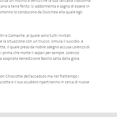
tto da un mulino a vento che la sua fantasia trasforma
ano a terra ferito. Si addormenta e sogna di essere in
l’Amorino lo conducono da Dulcinea alla quale egli
Kitri e Gamache, al quale sono tutti invitati.
e la situazione con un trucco: simula il suicidio. A
otte, il quale preso da nobile sdegno accusa Lorenzo di
i prima che morte li separi per sempre. Lorenzo
sospirata benedizione Basilio salta dalla gioia
anno.
n Chisciotte dell’accaduto ma nel frattempo i
iotte e il suo scudiero ripartiranno in cerca di nuove