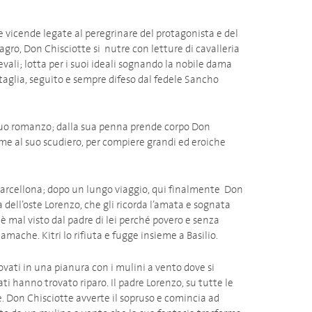
e vicende legate al peregrinare del protagonista e del
gro, Don Chisciotte si nutre con letture di cavalleria
vali; lotta per i suoi ideali sognando la nobile dama
taglia, seguito e sempre difeso dal fedele Sancho
il suo romanzo; dalla sua penna prende corpo Don
ieme al suo scudiero, per compiere grandi ed eroiche
 tanta passione.
ce Barcellona; dopo un lungo viaggio, qui finalmente Don
ia dell’oste Lorenzo, che gli ricorda l’amata e sognata
 è mal visto dal padre di lei perché povero e senza
Gamache. Kitri lo rifiuta e fugge insieme a Basilio.
trovati in una pianura con i mulini a vento dove si
 hanno trovato riparo. Il padre Lorenzo, su tutte le
. Don Chisciotte avverte il sopruso e comincia ad