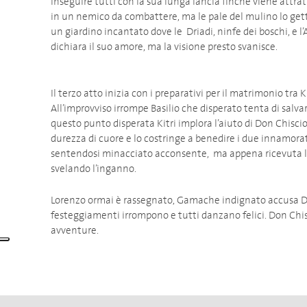
inseguire tutti con la sua lunga lancia finchè viene attra
in un nemico da combattere, ma le pale del mulino lo gett
un giardino incantato dove le Driadi, ninfe dei boschi, e 
dichiara il suo amore, ma la visione presto svanisce.
Il terzo atto inizia con i preparativi per il matrimonio tra 
All’improvviso irrompe Basilio che disperato tenta di salvar
questo punto disperata Kitri implora l’aiuto di Don Chisci
durezza di cuore e lo costringe a benedire i due innamorat
sentendosi minacciato acconsente, ma appena ricevuta la 
svelando l’ing
Lorenzo ormai è rassegnato, Gamache indignato accusa Do
festeggiamenti irrompono e tutti danzano felici. Don Chisc
avventure.