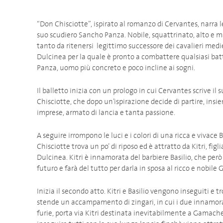
“Don Chisciotte”, ispirato al romanzo di Cervantes, narra l
suo scudiero Sancho Panza. Nobile, squattrinato, alto e ma
tanto da ritenersi legittimo successore dei cavalieri medie
Dulcinea per la quale è pronto a combattere qualsiasi bat
Panza, uomo più concreto e poco incline ai sogni.
Il balletto inizia con un prologo in cui Cervantes scrive 
Chisciotte, che dopo un’ispirazione decide di partire, ins
imprese, armato di lancia e
A seguire irrompono le luci e i colori di una ricca e viva
Chisciotte trova un po’ di riposo ed è attratto da Kitri, figl
Dulcinea. Kitri è innamorata del barbiere Basilio, che però
futuro e farà del tutto per darla in sposa al ricco e nobile 
Inizia il secondo atto. Kitri e Basilio vengono inseguiti e 
stende un accampamento di zingari, in cui i due innamorati
furie, porta via Kitri destinata inevitabilmente a Gamache