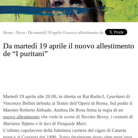
Home
›
News
›
Da martedì 19 aprile il nuovo allestimento de “I puritani”
Da martedì 19 aprile il nuovo allestimento
de “I puritani”
Martedì 19 aprile alle 20.00, in diretta su Rai Radio3,
I puritani
di
Vincenzo Bellini debutta al Teatro dell’Opera di Roma. Sul podio il
Maestro Roberto Abbado. Andrea De Rosa firma la regia di un
nuovo allestimento
che vede le
scene di Nicolas Bovey, i costumi di
Mariano Tufano e le luci di Pasquale Mari.
L’ultimo capolavoro della fulminea carriera del cigno di Catania
manca al Costanzi dal 1990. Torna finalmente dopo oltre trent’anni