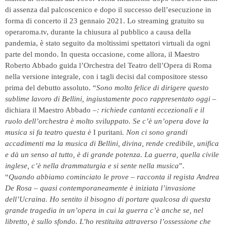
di assenza dal palcoscenico e dopo il successo dell’esecuzione in
forma di concerto il 23 gennaio 2021. Lo streaming gratuito su
operaroma.tv, durante la chiusura al pubblico a causa della
pandemia, è stato seguito da moltissimi spettatori virtuali da ogni
parte del mondo. In questa occasione, come allora, il Maestro
Roberto Abbado guida l’Orchestra del Teatro dell’Opera di Roma
nella versione integrale, con i tagli decisi dal compositore stesso
prima del debutto assoluto. “
Sono molto felice di dirigere questo
sublime lavoro di Bellini,
ingiustamente poco ra
ppresentato oggi
–
dichiara il Maestro Abbado –
: r
ichiede cantanti eccezionali e il
ruolo dell’orchestra è molto sviluppato. Se c’è un’opera dove la
musica si fa teatro questa è
I puritani
. Non ci sono grandi
accadimenti ma la musica di Bellini, divina, rende credibile, unifica
e dà un senso al tutto, è di grande potenza. La guerra, quella civile
inglese, c’è nella drammaturgia e si sente nella musica
”.
“
Quando abbiamo cominciato le prove
–
racconta il regista Andrea
De Rosa –
quasi contemporaneamente è iniziata l’invasione
dell’Ucraina.
Ho sentito il bisogno
di portare qualcosa di questa
grande tragedia in un’opera in cui la guerra c’è anche se, nel
libretto, è sullo sfondo. L’ho restituita attraverso l’ossessione che