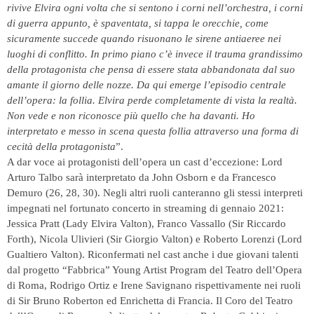
rivive Elvira ogni volta che si sentono i corni nell’orchestra, i corni
di guerra appunto, è spaventata, si tappa le orecchie, come
sicuramente succede quando risuonano le sirene antiaeree nei
luoghi di conflitto. In primo piano c’è invece il trauma grandissimo
della protagonista che pensa di essere stata abbandonata dal suo
amante il giorno delle nozze. Da qui emerge l’episodio centrale
dell’opera: la follia. Elvira perde completamente di vista la realtà.
Non vede e non riconosce più quello che ha davanti. Ho
interpretato e messo in scena questa follia attraverso una forma di
cecità della protagonista
”.
A dar voce ai protagonisti dell’opera un cast d’eccezione: Lord
Arturo Talbo sarà interpretato da John Osborn e da Francesco
Demuro (26, 28, 30). Negli altri ruoli canteranno gli stessi interpreti
impegnati nel fortunato concerto in streaming di gennaio 2021:
Jessica Pratt (Lady Elvira Valton), Franco Vassallo (Sir Riccardo
Forth), Nicola Ulivieri (Sir Giorgio Valton) e Roberto Lorenzi (Lord
Gualtiero Valton). Riconfermati nel cast anche i due giovani talenti
dal progetto “Fabbrica” Young Artist Program del Teatro dell’Opera
di Roma, Rodrigo Ortiz e Irene Savignano rispettivamente nei ruoli
di Sir Bruno Roberton ed Enrichetta di Francia. Il Coro del Teatro