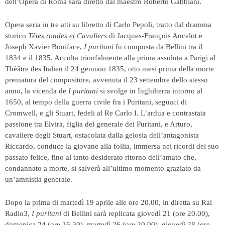
dell’Opera di Roma sarà diretto dal maestro Roberto Gabbiani.
Opera seria in tre atti su libretto di Carlo Pepoli, tratto dal dramma
storico
Têtes rondes et Cavaliers
di Jacques-François Ancelot e
Joseph Xavier Boniface,
I puritani
fu composta da Bellini tra il
1834 e il 1835. Accolta trionfalmente alla prima assoluta a Parigi al
Théâtre des Italien il 24 gennaio 1835, otto mesi prima della morte
prematura del compositore, avvenuta il 23 settembre dello stesso
anno, la vicenda de
I puritani
si svolge in Inghilterra intorno al
1650, al tempo della guerra civile fra i Puritani, seguaci di
Cromwell, e gli Stuart, fedeli al Re Carlo I. L’ardua e contrastata
passione tra Elvira, figlia del generale dei Puritani, e Arturo,
cavaliere degli Stuart, ostacolata dalla gelosia dell’antagonista
Riccardo, conduce la giovane alla follia, immersa nei ricordi del suo
passato felice, fino al tanto desiderato ritorno dell’amato che,
condannato a morte, si salverà all’ultimo momento graziato da
un’amnistia generale.
Dopo la prima di martedì 19 aprile alle ore 20.00, in diretta su Rai
Radio3,
I puritani
di Bellini sarà replicata giovedì 21 (ore 20.00),
domenica 24 (ore 16.30), martedì 26 (ore 20.00), giovedì 28 (ore