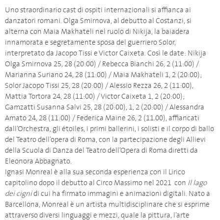
Uno straordinario cast di ospiti internazionali si affianca ai
danzatori romani. Olga Smirnova, al debutto al Costanzi, si
alterna con Maia Makhateli nel ruolo di Nikija, la baiadera
innamorata e segretamente sposa del guerriero Solor,
interpretato da Jacopo Tissi e Victor Caixeta. Così le date: Nikija
Olga Smirnova 25, 28 (20:00) / Rebecca Bianchi 26, 2 (11:00) /
Marianna Suriano 24, 28 (11:00) / Maia Makhateli 1, 2 (20:00);
Solor Jacopo Tissi 25, 28 (20:00) / Alessio Rezza 26, 2 (11:00),
Mattia Tortora 24, 28 (11:00) / Victor Caixeta 1, 2 (20:00);
Gamzatti Susanna Salvi 25, 28 (20:00), 1, 2 (20:00) / Alessandra
Amato 24, 28 (11:00) / Federica Maine 26, 2 (11.00), affiancati
dall’Orchestra, gli étoiles, i primi ballerini, i solisti e il corpo di ballo
del Teatro dell’opera di Roma, con la partecipazione degli Allievi
della Scuola di Danza del Teatro dell’Opera di Roma diretti da
Eleonora Abbagnato.
Ignasi Monreal è alla sua seconda esperienza con il Lirico
capitolino dopo il debutto al Circo Massimo nel 2021 con
Il lago
dei cigni
di cui ha firmato immagini e animazioni digitali. Nato a
Barcellona, Monreal è un artista multidisciplinare che si esprime
attraverso diversi linguaggi e mezzi, quale la pittura, l’arte