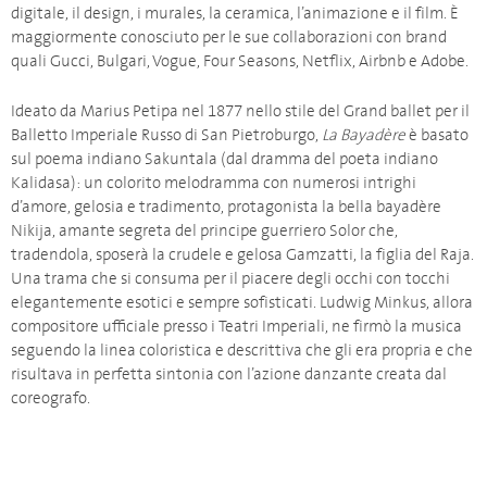
digitale, il design, i murales, la ceramica, l’animazione e il film. È
maggiormente conosciuto per le sue collaborazioni con brand
quali Gucci, Bulgari, Vogue, Four Seasons, Netflix, Airbnb e Adobe.
Ideato da Marius Petipa nel 1877 nello stile del Grand ballet per il
Balletto Imperiale Russo di San Pietroburgo,
La Bayadère
è basato
sul poema indiano Sakuntala (dal dramma del poeta indiano
Kalidasa): un colorito melodramma con numerosi intrighi
d’amore, gelosia e tradimento, protagonista la bella bayadère
Nikija, amante segreta del principe guerriero Solor che,
tradendola, sposerà la crudele e gelosa Gamzatti, la figlia del Raja.
Una trama che si consuma per il piacere degli occhi con tocchi
elegantemente esotici e sempre sofisticati. Ludwig Minkus, allora
compositore ufficiale presso i Teatri Imperiali, ne firmò la musica
seguendo la linea coloristica e descrittiva che gli era propria e che
risultava in perfetta sintonia con l’azione danzante creata dal
coreografo.