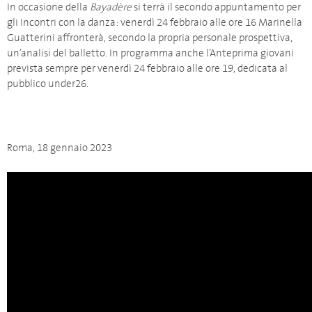
In occasione della
Bayadère
si terrà il secondo appuntamento per
gli Incontri con la danza: venerdì 24 febbraio alle ore 16 Marinella
Guatterini affronterà, secondo la propria personale prospettiva,
un’analisi del balletto. In programma anche l’Anteprima giovani
prevista sempre per venerdì 24 febbraio alle ore 19, dedicata al
pubblico under26.
Roma, 18 gennaio 2023