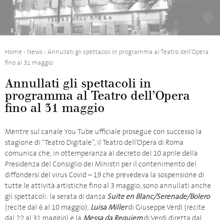
Home
›
News
›
Annullati gli spettacoli in programma al Teatro dell’Opera
fino al 31 maggio
Annullati gli spettacoli in
programma al Teatro dell’Opera
fino al 31 maggio
Mentre sul canale You Tube ufficiale prosegue con successo la
stagione di “Teatro Digitale”, il Teatro dell’Opera di Roma
comunica che, in ottemperanza al decreto del 10 aprile della
Presidenza del Consiglio dei Ministri per il contenimento del
diffondersi del virus Covid – 19 che prevedeva la sospensione di
tutte le attività artistiche fino al 3 maggio, sono annullati anche
gli spettacoli: la serata di danza
Suite en Blanc/Serenade/Bolero
(recite dal 6 al 10 maggio),
Luisa Miller
di Giuseppe Verdi (recite
dal 22 al 31 maggio) e la
Messa da Requiem
di Verdi diretta dal