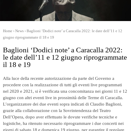
Home
›
News
›
Baglioni ‘Dodici note’ a Caracalla 2022: le date dell’11 e 12
giugno riprogrammate il 18 e 19
Baglioni ‘Dodici note’ a Caracalla 2022:
le date dell’11 e 12 giugno riprogrammate
il 18 e 19
Alla luce della recente autorizzazione da parte del Governo a
procedere con la realizzazione di tutti gli eventi live programmati
nel 2020 e 2021, si è verificata una concomitanza nei giorni 11 e 12
giugno con altri eventi live in prossimità delle Terme di Caracalla.
L’organizzatore dei due eventi sopra indicati di Claudio Baglioni,
grazie alla collaborazione con la Sovrintendenza del Teatro
Dell’Opera, dopo aver effettuato le dovute verifiche tecniche e
logistiche, ha ritenuto necessario riprogrammare i due concerti nei
giorni di sabato 18 e domenica 19 giugno, per garantire il regolare