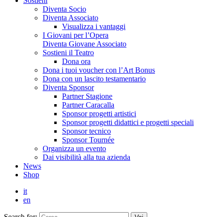
Sostieni
Diventa Socio
Diventa Associato
Visualizza i vantaggi
I Giovani per l’Opera
Diventa Giovane Associato
Sostieni il Teatro
Dona ora
Dona i tuoi voucher con l’Art Bonus
Dona con un lascito testamentario
Diventa Sponsor
Partner Stagione
Partner Caracalla
Sponsor progetti artistici
Sponsor progetti didattici e progetti speciali
Sponsor tecnico
Sponsor Tournée
Organizza un evento
Dai visibilità alla tua azienda
News
Shop
it
en
Search for: