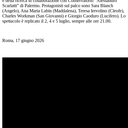
e della ricerca in collaborazione con Conservatorio “Alessandro
Scarlatti” di Palermo. Protagonisti sul palco sono Sara Blanch
(Angelo), Ana Maria Labin (Maddalena), Teresa Iervolino (Cleofe),
Charles Workman (San Giovanni) e Giorgio Caoduro (Lucifero). Lo
spettacolo è replicato il 2, 4 e 5 luglio, sempre alle ore 21.00.
Roma, 17 giugno 2026