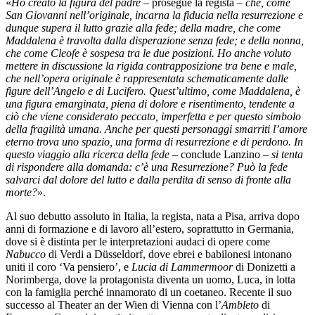
«
Ho creato la figura del padre
– prosegue la regista –
che, come
San Giovanni nell’originale, incarna la fiducia nella resurrezione e
dunque supera il lutto grazie alla fede; della madre, che come
Maddalena è travolta dalla disperazione senza fede; e della nonna,
che come Cleofe è sospesa tra le due posizioni. Ho anche voluto
mettere in discussione la rigida contrapposizione tra bene e male,
che nell’opera originale è rappresentata schematicamente dalle
figure dell’Angelo e di Lucifero. Quest’ultimo, come Maddalena, è
una figura emarginata, piena di dolore e risentimento, tendente a
ciò che viene considerato peccato, imperfetta e per questo simbolo
della fragilità umana. Anche per questi personaggi smarriti l’amore
eterno trova uno spazio, una forma di resurrezione e di perdono. In
questo viaggio alla ricerca della fede
– conclude Lanzino –
si tenta
di rispondere alla domanda: c’è una Resurrezione? Può la fede
salvarci dal dolore del lutto e dalla perdita di senso di fronte alla
morte?
».
Al suo debutto assoluto in Italia, la regista, nata a Pisa, arriva dopo
anni di formazione e di lavoro all’estero, soprattutto in Germania,
dove si è distinta per le interpretazioni audaci di opere come
Nabucco
di Verdi a Düsseldorf, dove ebrei e babilonesi intonano
uniti il coro ‘Va pensiero’, e
Lucia di Lammermoor
di Donizetti a
Norimberga, dove la protagonista diventa un uomo, Luca, in lotta
con la famiglia perché innamorato di un coetaneo. Recente il suo
successo al Theater an der Wien di Vienna con l’
Ambleto
di