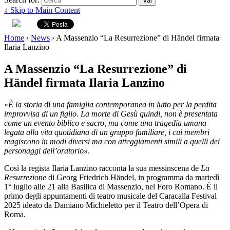
↓ Skip to Main Content
Home
›
News
›
A Massenzio “La Resurrezione” di Händel firmata
Ilaria Lanzino
A Massenzio “La Resurrezione” di
Händel firmata Ilaria Lanzino
«
È la storia
di
una famiglia contemporanea in lutto per la perdita
improvvisa di un figlio. La morte di Gesù quindi, non è presentata
come un evento biblico e sacro, ma come una tragedia umana
legata alla vita quotidiana di un gruppo familiare, i cui membri
reagiscono in modi diversi ma con atteggiamenti simili a quelli dei
personaggi dell’oratorio»
.
Così la regista Ilaria Lanzino racconta la sua messinscena de
La
Resurrezione
di Georg Friedrich Händel, in programma da martedì
1° luglio alle 21 alla Basilica di Massenzio, nel Foro Romano. È il
primo degli appuntamenti di teatro musicale del Caracalla Festival
2025 ideato da Damiano Michieletto per il Teatro dell’Opera di
Roma.