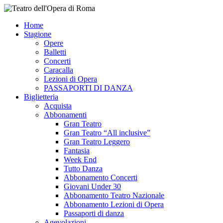
Home
Stagione
Opere
Balletti
Concerti
Caracalla
Lezioni di Opera
PASSAPORTI DI DANZA
Biglietteria
Acquista
Abbonamenti
Gran Teatro
Gran Teatro “All inclusive”
Gran Teatro Leggero
Fantasia
Week End
Tutto Danza
Abbonamento Concerti
Giovani Under 30
Abbonamento Teatro Nazionale
Abbonamento Lezioni di Opera
Passaporti di danza
Agevolazioni