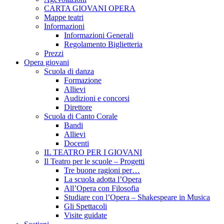
CARTA GIOVANI OPERA
Mappe teatri
Informazioni
Informazioni Generali
Regolamento Biglietteria
Prezzi
Opera giovani
Scuola di danza
Formazione
Allievi
Audizioni e concorsi
Direttore
Scuola di Canto Corale
Bandi
Allievi
Docenti
IL TEATRO PER I GIOVANI
Il Teatro per le scuole – Progetti
Tre buone ragioni per…
La scuola adotta l’Opera
All’Opera con Filosofia
Studiare con l’Opera – Shakespeare in Musica
Gli Spettacoli
Visite guidate