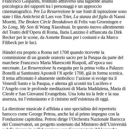
Francesco Gasparini, restituito attraverso una tagliente analisi
psicologica dei rapporti tra i personaggi e un approccio
cinematografico. Per
La Resurrezione
le sue fonti di ispirazione sono
state i film
Antichrist
di Lars von Trier,
La stanza del figlio
di Nanni
Moretti,
The Broken Circle Breakdown
di Felix van Groeningen e
So Long, My Son
di Wang Xiaoshuai. In questo nuovo allestimento
del Teatro dell’Opera di Roma, Ilaria Lanzino è affiancata da Dirk
Becker per le scene, da Annette Braun per i costumi e da Marco
Filibeck per le luci.
Händel era proprio a Roma nel 1708 quando ricevette la
commissione di un grande oratorio sacro per la Pasqua da parte del
marchese Francesco Maria Marescotti Ruspoli, all’epoca suo
mecenate.
La Resurrezione
fu eseguita per la prima volta a Palazzo
Bonelli ai Santissimi Apostoli l’8 aprile 1708, già in forma scenica.
Il tema affrontato è altamente simbolico: l’azione si svolge tra il
Venerdì Santo e la Pasqua, e alterna gli scontri tra Lucifero e
l’Angelo con le profonde meditazioni di Maria Maddalena, Maria di
Cleofe e San Giovanni Evangelista. Una lotta tra la fede e la sua
assenza, tra l’entusiasmo e il cinismo nell’esistenza di oggi.
La direzione musicale è affidata a uno specialista del repertorio
barocco come George Petrou, anche lui al primo impegno con la
Fondazione capitolina. Petrou dirige l’Orchestra Nazionale Barocca
dei Conservatori, un progetto sostenuto dal Ministero dell’Università