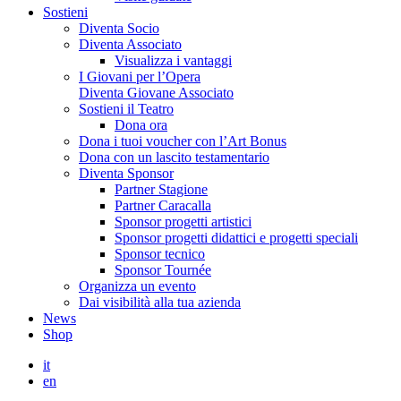
Sostieni
Diventa Socio
Diventa Associato
Visualizza i vantaggi
I Giovani per l’Opera
Diventa Giovane Associato
Sostieni il Teatro
Dona ora
Dona i tuoi voucher con l’Art Bonus
Dona con un lascito testamentario
Diventa Sponsor
Partner Stagione
Partner Caracalla
Sponsor progetti artistici
Sponsor progetti didattici e progetti speciali
Sponsor tecnico
Sponsor Tournée
Organizza un evento
Dai visibilità alla tua azienda
News
Shop
it
en