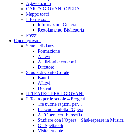
Agevolazioni
CARTA GIOVANI OPERA
Mappe teatri
Informazioni
Informazioni Generali
Regolamento Biglietteria
Prezzi
Opera giovani
Scuola di danza
Formazione
Allievi
Audizioni e concorsi
Direttore
Scuola di Canto Corale
Bandi
Allievi
Docenti
IL TEATRO PER I GIOVANI
Il Teatro per le scuole – Progetti
Tre buone ragioni per…
La scuola adotta l’Opera
All’Opera con Filosofia
Studiare con l’Opera – Shakespeare in Musica
Gli Spettacoli
Visite guidate