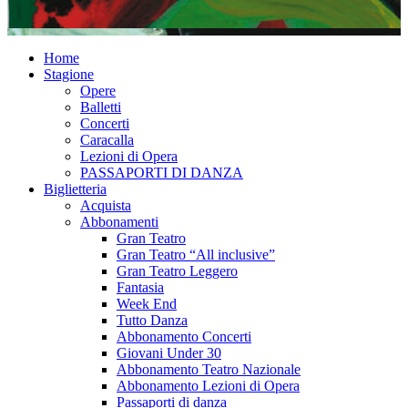
Home
Stagione
Opere
Balletti
Concerti
Caracalla
Lezioni di Opera
PASSAPORTI DI DANZA
Biglietteria
Acquista
Abbonamenti
Gran Teatro
Gran Teatro “All inclusive”
Gran Teatro Leggero
Fantasia
Week End
Tutto Danza
Abbonamento Concerti
Giovani Under 30
Abbonamento Teatro Nazionale
Abbonamento Lezioni di Opera
Passaporti di danza