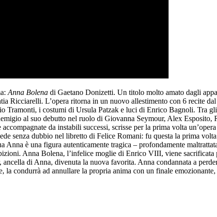
ma:
Anna Bolena
di Gaetano Donizetti. Un titolo molto amato dagli appass
 Ricciarelli. L’opera ritorna in un nuovo allestimento con 6 recite dal 
Tramonti, i costumi di Ursula Patzak e luci di Enrico Bagnoli. Tra gli 
 Remigio al suo debutto nel ruolo di Giovanna Seymour, Alex Esposito,
accompagnate da instabili successi, scrisse per la prima volta un’opera ch
iede senza dubbio nel libretto di Felice Romani: fu questa la prima volta 
ua Anna è una figura autenticamente tragica – profondamente maltrattat
bizioni. Anna Bolena, l’infelice moglie di Enrico VIII, viene sacrificata
ncella di Anna, divenuta la nuova favorita. Anna condannata a perdere 
nale, la condurrà ad annullare la propria anima con un finale emozionante