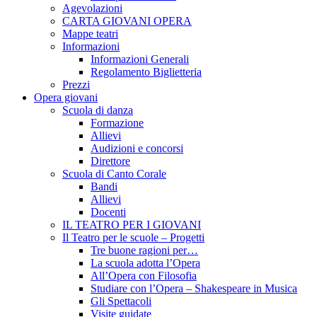
Agevolazioni
CARTA GIOVANI OPERA
Mappe teatri
Informazioni
Informazioni Generali
Regolamento Biglietteria
Prezzi
Opera giovani
Scuola di danza
Formazione
Allievi
Audizioni e concorsi
Direttore
Scuola di Canto Corale
Bandi
Allievi
Docenti
IL TEATRO PER I GIOVANI
Il Teatro per le scuole – Progetti
Tre buone ragioni per…
La scuola adotta l’Opera
All’Opera con Filosofia
Studiare con l’Opera – Shakespeare in Musica
Gli Spettacoli
Visite guidate