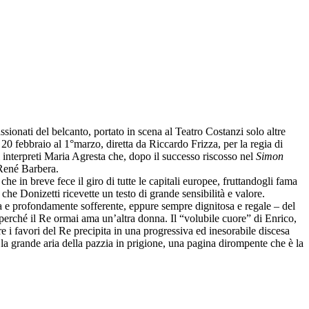
ionati del belcanto, portato in scena al Teatro Costanzi solo altre
20 febbraio al 1°marzo, diretta da Riccardo Frizza, per la regia di
interpreti Maria Agresta che, dopo il successo riscosso nel
Simon
 René Barbera.
e in breve fece il giro di tutte le capitali europee, fruttandogli fama
che Donizetti ricevette un testo di grande sensibilità e valore.
a e profondamente sofferente, eppure sempre dignitosa e regale – del
 perché il Re ormai ama un’altra donna. Il “volubile cuore” di Enrico,
i favori del Re precipita in una progressiva ed inesorabile discesa
, la grande aria della pazzia in prigione, una pagina dirompente che è la