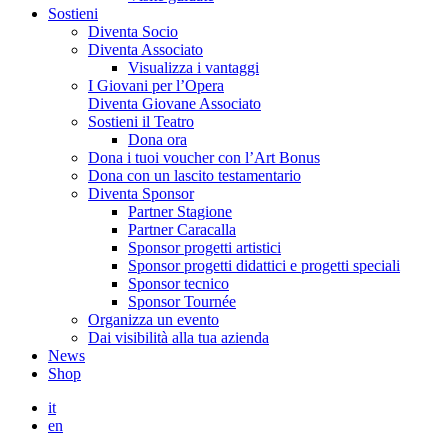
Sostieni
Diventa Socio
Diventa Associato
Visualizza i vantaggi
I Giovani per l’Opera
Diventa Giovane Associato
Sostieni il Teatro
Dona ora
Dona i tuoi voucher con l’Art Bonus
Dona con un lascito testamentario
Diventa Sponsor
Partner Stagione
Partner Caracalla
Sponsor progetti artistici
Sponsor progetti didattici e progetti speciali
Sponsor tecnico
Sponsor Tournée
Organizza un evento
Dai visibilità alla tua azienda
News
Shop
it
en