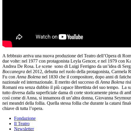
A febbraio arriva una nuova produzione del Teatro dell’Opera di Ro
due volte: nel 1977 con protagonista Leyla Gencer, e nel 1979 con Katia
Andrea De Rosa. Le scene sono di Luigi Ferrigno da un’idea di Sergio 
Boccanegra
del 2012, debutta nel ruolo della protagonista, Carmela
Fu con
Anna Bolena
nel 1830 che il compositore, dopo anni di fatiche 
nazionale ed internazionale. Il merito del successo di
Anna Bolena
ris
Romani era senza dubbio il più capace librettista del suo tempo. La s
tutto diversa dalla superficiale dama di corte storicamente piena di am
così come di Anna, si innamora di un’altra donna, Giovanna Seymour, a
nei meandri della follia. Quella stessa follia che durante la catarsi fi
chiave di tutta l’opera.
Fondazione
Il Teatro
Newsletter