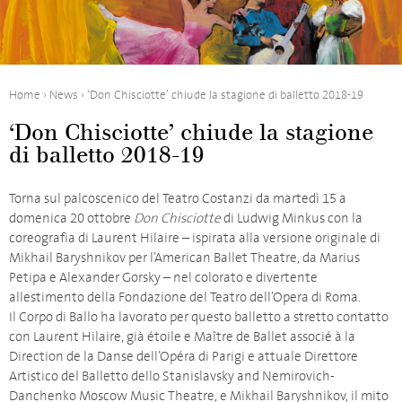
Home
›
News
›
‘Don Chisciotte’ chiude la stagione di balletto 2018-19
‘Don Chisciotte’ chiude la stagione
di balletto 2018-19
Torna sul palcoscenico del Teatro Costanzi da martedì 15 a
domenica 20 ottobre
Don Chisciotte
di Ludwig Minkus con la
coreografia di Laurent Hilaire – ispirata alla versione originale di
Mikhail Baryshnikov per l’American Ballet Theatre, da Marius
Petipa e Alexander Gorsky – nel colorato e divertente
allestimento della Fondazione del Teatro dell’Opera di Roma.
Il Corpo di Ballo ha lavorato per questo balletto a stretto contatto
con Laurent Hilaire, già étoile e Maître de Ballet associé à la
Direction de la Danse dell’Opéra di Parigi e attuale Direttore
Artistico del Balletto dello Stanislavsky and Nemirovich-
Danchenko Moscow Music Theatre, e Mikhail Baryshnikov, il mito