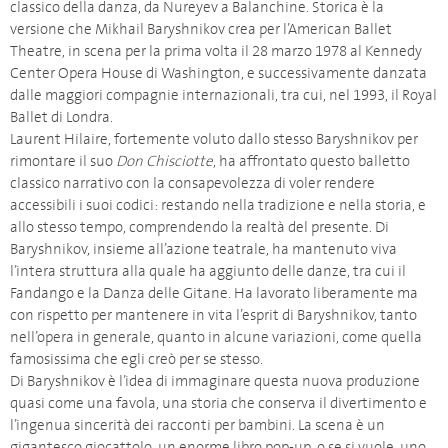
classico della danza, da Nureyev a Balanchine. Storica è la
versione che Mikhail Baryshnikov crea per l’American Ballet
Theatre, in scena per la prima volta il 28 marzo 1978 al Kennedy
Center Opera House di Washington, e successivamente danzata
dalle maggiori compagnie internazionali, tra cui, nel 1993, il Royal
Ballet di Londra.
Laurent Hilaire, fortemente voluto dallo stesso Baryshnikov per
rimontare il suo
Don Chisciotte
, ha affrontato questo balletto
classico narrativo con la consapevolezza di voler rendere
accessibili i suoi codici: restando nella tradizione e nella storia, e
allo stesso tempo, comprendendo la realtà del presente. Di
Baryshnikov, insieme all’azione teatrale, ha mantenuto viva
l’intera struttura alla quale ha aggiunto delle danze, tra cui il
Fandango e la Danza delle Gitane. Ha lavorato liberamente ma
con rispetto per mantenere in vita l’esprit di Baryshnikov, tanto
nell’opera in generale, quanto in alcune variazioni, come quella
famosissima che egli creò per se stesso.
Di Baryshnikov è l’idea di immaginare questa nuova produzione
quasi come una favola, una storia che conserva il divertimento e
l’ingenua sincerità dei racconti per bambini. La scena è un
gigantesco giocattolo, un enorme libro pop-up, o se si vuole, uno