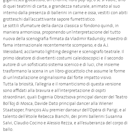
di quei teatrini di carta, a grandezza naturale, animato al suo
interno dalla presenza di ballerini in carne e ossa, vestiti con abiti
grotteschi dall’accattivante sapore fumettistico.
Le sottili sfumature della danza classica si fondono quindi, in
maniera armoniosa, proponendo un’interpretazione del tutto
nuova della scenografia firmata da Vladimir Radunsky, maestro di
fama internazionale recentemente scomparso, e da A.J.
Weissbard, acclamato lighting designer e scenografo teatrale. Il
primo ideatore di divertenti costumi caleidoscopici e il secondo
autore di un sofisticato sistema scenico e di luci, che insieme
trasformano la scena in un libro-giocattolo che assume le forme
di un’installazione originalissima dal forte impatto visivo.
Tutta la briosità, l’allegria e il romanticismo di questa versione
sono affidati alla bravura e all’interpretazione di ospiti
straordinari, quali Evgenia Obraztsova principal dancer del Teatro
Bol’šoj di Mosca, Davide Dato principal dancer alla Wiener
Staatsoper, François Alu premier danseur dell’Opéra di Parigi, e al
talento dell’étoile Rebecca Bianchi, dei primi ballerini Susanna
Salvi, Claudio Cocino e Alessio Rezza, e all’esuberanza del corpo di
ballo.