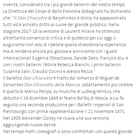
vivente, considerato tra i più grandi ballerini del nostro tempo.
La Direttrice del Corpo di Ballo Eleonora Abbagnato ha dichiarato
che: “Il
Don Chisciotte
di Baryshnikov è storia, ha appassionato
tutti ed è arrivato dritto al cuore del grande pubblico. Nella
stagione 2017-18 la versione di Laurent Hilaire ha ottenuto
altrettanto consenso di critica e di pubblico per cui oggi ci
auguriamo non solo di ripetere quella straordinaria esperienza
ma di renderla ancora più gioiosa e avvincente con i guest
internazionali Eugenia Obraztsova, Davide Dato, François Alu, e
con i nostri ballerini l’étoile Rebecca Bianchi, i primi ballerini
Susanna Salvi, Claudio Cocino e Alessio Rezza.”
Il balletto
Don Chisciotte
è tratto dal romanzo di Miguel de
Cervantes
Don Chisciotte della Mancia
. L’adattamento più celebre
è quello di Marius Petipa, su musiche di Ludwig Minkus, che
debutta il 26 dicembre 1869 al Teatro Bol’šoj di Mosca, a cui fa
seguito una seconda produzione per i Balletti Imperiali di San
Pietroburgo, con prima rappresentazione il 21 novembre 1871.
Nel 1900 Alexander Gorsky ne ricava una sua versione,
aggiungendo nuove danze.
Nel tempo molti coreografi si sono confrontati con questo grande