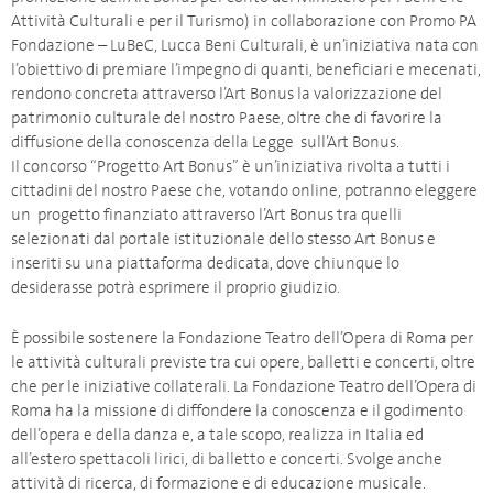
Attività Culturali e per il Turismo) in collaborazione con Promo PA
Fondazione – LuBeC, Lucca Beni Culturali, è un’iniziativa nata con
l’obiettivo di premiare l’impegno di quanti, beneficiari e mecenati,
rendono concreta attraverso l’Art Bonus la valorizzazione del
patrimonio culturale del nostro Paese, oltre che di favorire la
diffusione della conoscenza della Legge sull’Art Bonus.
Il concorso “Progetto Art Bonus” è un’iniziativa rivolta a tutti i
cittadini del nostro Paese che, votando online, potranno eleggere
un progetto finanziato attraverso l’Art Bonus tra quelli
selezionati dal portale istituzionale dello stesso Art Bonus e
inseriti su una piattaforma dedicata, dove chiunque lo
desiderasse potrà esprimere il proprio giudizio.
È possibile sostenere la Fondazione Teatro dell’Opera di Roma per
le attività culturali previste tra cui opere, balletti e concerti, oltre
che per le iniziative collaterali. La Fondazione Teatro dell’Opera di
Roma ha la missione di diffondere la conoscenza e il godimento
dell’opera e della danza e, a tale scopo, realizza in Italia ed
all’estero spettacoli lirici, di balletto e concerti. Svolge anche
attività di ricerca, di formazione e di educazione musicale.