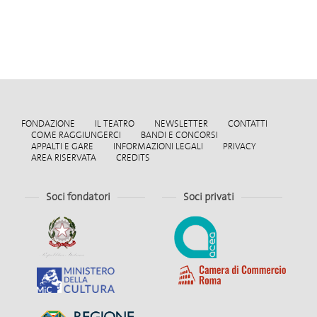
FONDAZIONE
IL TEATRO
NEWSLETTER
CONTATTI
COME RAGGIUNGERCI
BANDI E CONCORSI
APPALTI E GARE
INFORMAZIONI LEGALI
PRIVACY
AREA RISERVATA
CREDITS
Soci fondatori
Soci privati