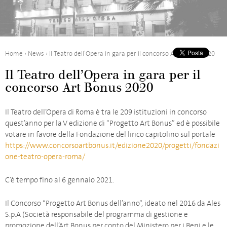
Home
›
News
›
Il Teatro dell’Opera in gara per il concorso Art Bonus 2020
Il Teatro dell’Opera in gara per il
concorso Art Bonus 2020
Il Teatro dell’Opera di Roma è tra le 209 istituzioni in concorso
quest’anno per la V edizione di “Progetto Art Bonus” ed è possibile
votare in favore della Fondazione del lirico capitolino sul portale
https://www.concorsoartbonus.it/edizione2020/progetti/fondazi
one-teatro-opera-roma/
C’è tempo fino al 6 gennaio 2021.
Il Concorso “Progetto Art Bonus dell’anno“, ideato nel 2016 da Ales
S.p.A (Società responsabile del programma di gestione e
promozione dell’Art Bonus per conto del Ministero per i Beni e le