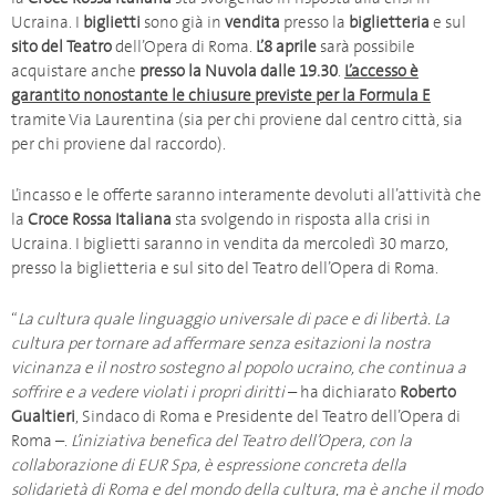
Ucraina. I
biglietti
sono già in
vendita
presso la
biglietteria
e sul
sito
del Teatro
dell’Opera di Roma.
L’8 aprile
sarà possibile
acquistare anche
presso la Nuvola dalle 19.30
.
L’accesso è
garantito nonostante le chiusure previste per la Formula E
tramite Via Laurentina (sia per chi proviene dal centro città, sia
per chi proviene dal raccordo).
L’incasso e le offerte saranno interamente devoluti all’attività che
la
Croce Rossa Italiana
sta svolgendo in risposta alla crisi in
Ucraina. I biglietti saranno in vendita da mercoledì 30 marzo,
presso la biglietteria e sul sito del Teatro dell’Opera di Roma.
“
La cultura quale linguaggio universale di pace e di libertà. La
cultura per tornare ad affermare senza esitazioni la nostra
vicinanza e il nostro sostegno al popolo ucraino, che continua a
soffrire e a vedere violati i propri diritti
– ha dichiarato
Roberto
Gualtieri
, Sindaco di Roma e Presidente del Teatro dell’Opera di
Roma –.
L’iniziativa benefica del Teatro dell’Opera, con la
collaborazione di EUR Spa, è espressione concreta della
solidarietà di Roma e del mondo della cultura, ma è anche il modo