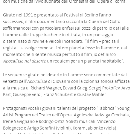
con musiche dal vivo suonate dall’Orchestra dell’Opera di Roma.
Girato nel 1991 e presentato al Festival di Berlino l’anno
successivo, il film documentario racconta la Guerra del Golfo
soffermandosi con particolare enfasi sui pozzi di petrolio dati alle
fiamme dalle truppe irachene in ritirata, in un paesaggio
disseminato di rovine e veicoli incendiati. “Il film – precisa il
regista – si svolge come se l’intero pianeta fosse in fiamme e, dal
momento che si sente musica per tutto il film, io definisco
Apocalisse nel deserto
un requiem per un pianeta inabitabile”.
Le sequenze girate nel deserto in fiamme sono commentate dai
versetti dell’
Apocalisse
di Giovanni con la colonna sonora affidata
alla musica di Richard Wagner, Edvard Grieg, Sergej Prokof’ev, Arvo
Pärt, Giuseppe Verdi, Franz Schubert e Gustav Mahler.
Protagonisti vocali i giovani talenti del progetto “Fabbrica” Young
Artist Program del Teatro dell’Opera: Agnieszka Jadwiga Grochala,
Irene Savignano e Rodrigo Ortiz. Solisti musicali: Vincenzo
Bolognese e Arrigo Serafini (violini), Koram Jablonko (viola),