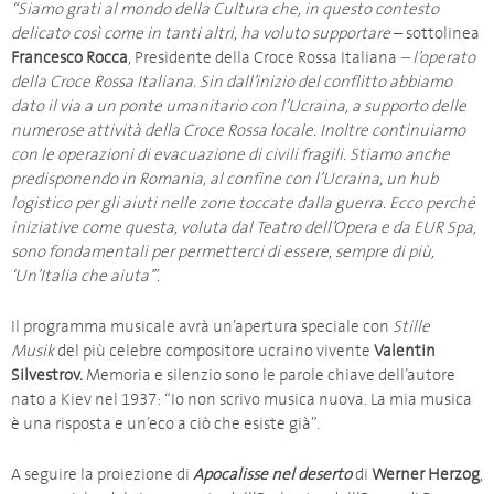
“Siamo grati al mondo della Cultura che, in questo contesto
delicato così come in tanti altri, ha voluto supportare
– sottolinea
Francesco Rocca
, Presidente della Croce Rossa Italiana
– l’operato
della Croce Rossa Italiana. Sin dall’inizio del conflitto abbiamo
dato il via a un ponte umanitario con l’Ucraina, a supporto delle
numerose attività della Croce Rossa locale. Inoltre continuiamo
con le operazioni di evacuazione di civili fragili. Stiamo anche
predisponendo in Romania, al confine con l’Ucraina, un hub
logistico per gli aiuti nelle zone toccate dalla guerra. Ecco perché
iniziative come questa, voluta dal Teatro dell’Opera e da EUR Spa,
sono fondamentali per permetterci di essere, sempre di più,
‘Un’Italia che aiuta’”.
Il programma musicale avrà un’apertura speciale con
Stille
Musik
del più celebre compositore ucraino vivente
Valentin
Silvestrov.
Memoria e silenzio sono le parole chiave dell’autore
nato a Kiev nel 1937: “Io non scrivo musica nuova. La mia musica
è una risposta e un’eco a ciò che esiste già”.
A seguire la proiezione di
Apocalisse nel deserto
di
Werner Herzog
,