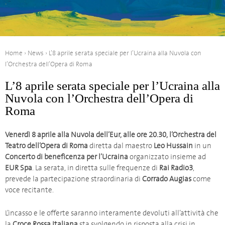
Home
›
News
›
L’8 aprile serata speciale per l’Ucraina alla Nuvola con
l’Orchestra dell’Opera di Roma
L’8 aprile serata speciale per l’Ucraina alla
Nuvola con l’Orchestra dell’Opera di
Roma
Venerdì 8 aprile alla Nuvola dell’Eur, alle ore 20.30, l’Orchestra del
Teatro dell’Opera di Roma
diretta dal maestro
Leo Hussain
in un
Concerto di beneficenza per l’Ucraina
organizzato insieme ad
EUR Spa
. La serata, in diretta sulle frequenze di
Rai Radio3
,
prevede la partecipazione straordinaria di
Corrado Augias
come
voce recitante.
L’incasso e le offerte saranno interamente devoluti all’attività che
la
Croce Rossa Italiana
sta svolgendo in risposta alla crisi in