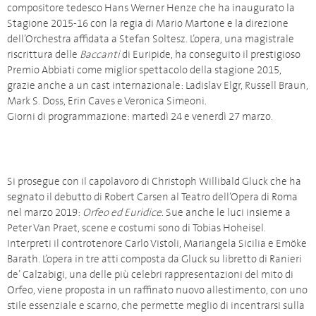
compositore tedesco Hans Werner Henze che ha inaugurato la
Stagione 2015-16 con la regia di Mario Martone e la direzione
dell’Orchestra affidata a Stefan Soltesz. L’opera, una magistrale
riscrittura delle
Baccanti
di Euripide, ha conseguito il prestigioso
Premio Abbiati come miglior spettacolo della stagione 2015,
grazie anche a un cast internazionale: Ladislav Elgr, Russell Braun,
Mark S. Doss, Erin Caves e Veronica Simeoni.
Giorni di programmazione: martedì 24 e venerdì 27 marzo.
Si prosegue con il capolavoro di Christoph Willibald Gluck che ha
segnato il debutto di Robert Carsen al Teatro dell’Opera di Roma
nel marzo 2019:
Orfeo ed Euridice
. Sue anche le luci insieme a
Peter Van Praet, scene e costumi sono di Tobias Hoheisel.
Interpreti il controtenore Carlo Vistoli, Mariangela Sicilia e Emöke
Barath. L’opera in tre atti composta da Gluck su libretto di Ranieri
de’ Calzabigi, una delle più celebri rappresentazioni del mito di
Orfeo, viene proposta in un raffinato nuovo allestimento, con uno
stile essenziale e scarno, che permette meglio di incentrarsi sulla