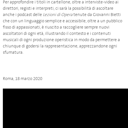
Per approfondire i titoli in cartellone, oltre a interviste-video ai
direttori, registi e interpreti, ci sarà la possibilità di ascoltare
anche i podcast delle
Lezioni
di Opera
tenute da Giovanni Bietti
che con un linguaggio semplice e accessibile, oltre a un pubblico
fisso di appassionati, è riuscito a raccogliere sempre nuovi
ascoltatori di ogni età, illustrando il contesto e i contenuti
musicali di ogni produzione operistica in modo da permettere a
chiunque di godersi la rappresentazione, apprezzandone ogni
sfumatura.
Roma, 18 marzo 2020