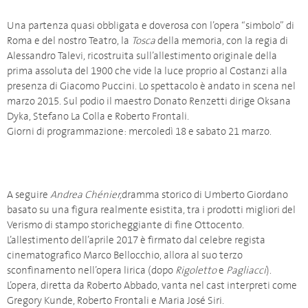
Una partenza quasi obbligata e doverosa con l’opera “simbolo” di
Roma e del nostro Teatro, la
Tosca
della memoria, con la regia di
Alessandro Talevi, ricostruita sull’allestimento originale della
prima assoluta del 1900 che vide la luce proprio al Costanzi alla
presenza di Giacomo Puccini. Lo spettacolo è andato in scena nel
marzo 2015. Sul podio il maestro Donato Renzetti dirige Oksana
Dyka, Stefano La Colla e Roberto Frontali.
Giorni di programmazione: mercoledì 18 e sabato 21 marzo.
A seguire
Andrea Chénier,
dramma storico di Umberto Giordano
basato su una figura realmente esistita, tra i prodotti migliori del
Verismo di stampo storicheggiante di fine Ottocento.
L’allestimento dell’aprile 2017 è firmato dal celebre regista
cinematografico Marco Bellocchio, allora al suo terzo
sconfinamento nell’opera lirica (dopo
Rigoletto
e
Pagliacci
).
L’opera, diretta da Roberto Abbado, vanta nel cast interpreti come
Gregory Kunde, Roberto Frontali e Maria José Siri.