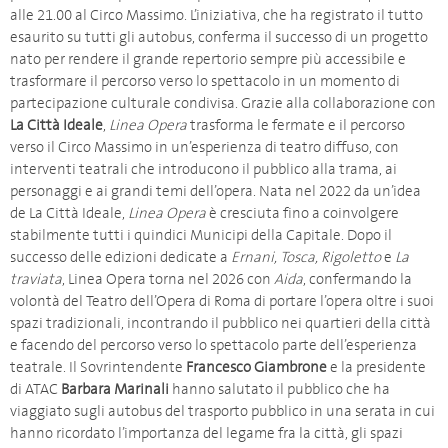
alle 21.00 al Circo Massimo. L’iniziativa, che ha registrato il tutto
esaurito su tutti gli autobus, conferma il successo di un progetto
nato per rendere il grande repertorio sempre più accessibile e
trasformare il percorso verso lo spettacolo in un momento di
partecipazione culturale condivisa. Grazie alla collaborazione con
La Città Ideale
,
Linea Opera
trasforma le fermate e il percorso
verso il Circo Massimo in un’esperienza di teatro diffuso, con
interventi teatrali che introducono il pubblico alla trama, ai
personaggi e ai grandi temi dell’opera. Nata nel 2022 da un’idea
de La Città Ideale,
Linea Opera
è cresciuta fino a coinvolgere
stabilmente tutti i quindici Municipi della Capitale. Dopo il
successo delle edizioni dedicate a
Ernani, Tosca, Rigoletto
e
La
traviata
, Linea Opera torna nel 2026 con
Aida
, confermando la
volontà del Teatro dell’Opera di Roma di portare l’opera oltre i suoi
spazi tradizionali, incontrando il pubblico nei quartieri della città
e facendo del percorso verso lo spettacolo parte dell’esperienza
teatrale. Il Sovrintendente
Francesco Giambrone
e la presidente
di ATAC
Barbara Marinali
hanno salutato il pubblico che ha
viaggiato sugli autobus del trasporto pubblico in una serata in cui
hanno ricordato l’importanza del legame fra la città, gli spazi