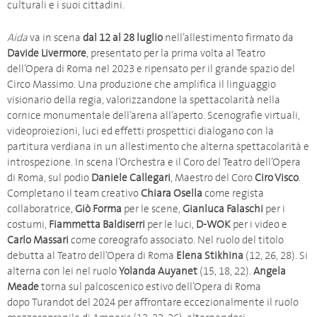
culturali e i suoi cittadini.
Aida
va in scena
dal 12 al 28 luglio
nell’allestimento firmato da
Davide Livermore
, presentato per la prima volta al Teatro
dell’Opera di Roma nel 2023 e ripensato per il grande spazio del
Circo Massimo. Una produzione che amplifica il linguaggio
visionario della regia, valorizzandone la spettacolarità nella
cornice monumentale dell’arena all’aperto. Scenografie virtuali,
videoproiezioni, luci ed effetti prospettici dialogano con la
partitura verdiana in un allestimento che alterna spettacolarità e
introspezione. In scena l’Orchestra e il Coro del Teatro dell’Opera
di Roma, sul podio
Daniele Callegari
, Maestro del Coro
Ciro Visco
.
Completano il team creativo
Chiara Osella
come regista
collaboratrice,
Giò Forma
per le scene,
Gianluca Falaschi
per i
costumi,
Fiammetta Baldiserri
per le luci,
D-WOK
per i video e
Carlo Massari
come coreografo associato. Nel ruolo del titolo
debutta al Teatro dell’Opera di Roma
Elena Stikhina
(12, 26, 28). Si
alterna con lei nel ruolo
Yolanda Auyanet
(15, 18, 22).
Angela
Meade
torna sul palcoscenico estivo dell’Opera di Roma
dopo Turandot del 2024 per affrontare eccezionalmente il ruolo