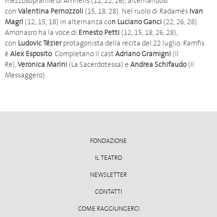
mezzosopranile di Amneris (12, 22, 26), alternandosi
con
Valentina Pernozzoli
(15, 18, 28). Nel ruolo di Radamès
Ivan
Magrì
(12, 15, 18) in alternanza co
n Luciano Ganci
(22, 26, 28).
Amonasro ha la voce di
Ernesto Petti
(12, 15, 18, 26, 28),
con
Ludovic Tézier
protagonista della recita del 22 luglio. Ramfis
è
Alex Esposito
. Completano il cast
Adriano Gramigni
(Il
Re),
Veronica Marini
(La Sacerdotessa) e
Andrea Schifaudo
(Il
Messaggero).
FONDAZIONE
IL TEATRO
NEWSLETTER
CONTATTI
COME RAGGIUNGERCI