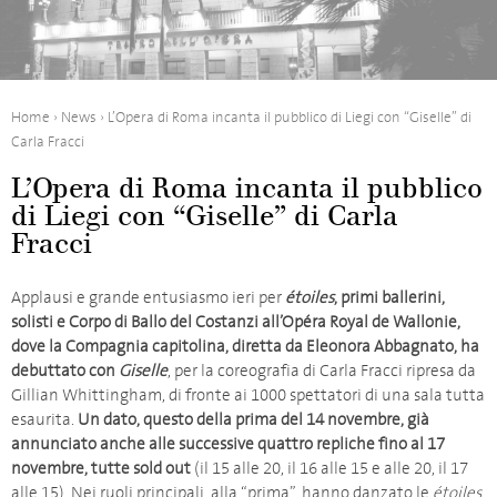
Home
›
News
›
L’Opera di Roma incanta il pubblico di Liegi con “Giselle” di
Carla Fracci
L’Opera di Roma incanta il pubblico
di Liegi con “Giselle” di Carla
Fracci
Applausi e grande entusiasmo ieri per
étoiles
, primi ballerini,
solisti e Corpo di Ballo del Costanzi all’Opéra Royal de Wallonie,
dove la Compagnia capitolina, diretta da Eleonora Abbagnato, ha
debuttato con
Giselle
, per la coreografia di Carla Fracci ripresa da
Gillian Whittingham, di fronte ai 1000 spettatori di una sala tutta
esaurita.
Un dato, questo della prima del 14 novembre, già
annunciato anche alle successive quattro repliche fino al 17
novembre, tutte sold out
(il 15 alle 20, il 16 alle 15 e alle 20, il 17
alle 15). Nei ruoli principali, alla “prima”, hanno danzato le
étoiles