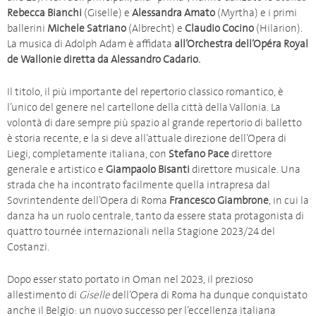
Rebecca Bianchi
(Giselle) e
Alessandra Amato
(Myrtha) e i primi
ballerini
Michele Satriano
(Albrecht) e
Claudio Cocino
(Hilarion).
La musica di Adolph Adam è affidata
all’Orchestra dell’Opéra Royal
de Wallonie diretta da Alessandro Cadario.
Il titolo, il più importante del repertorio classico romantico, è
l’unico del genere nel cartellone della città della Vallonia. La
volontà di dare sempre più spazio al grande repertorio di balletto
è storia recente, e la si deve all’attuale direzione dell’Opera di
Liegi, completamente italiana, con
Stefano Pace
direttore
generale e artistico e
Giampaolo Bisanti
direttore musicale. Una
strada che ha incontrato facilmente quella intrapresa dal
Sovrintendente dell’Opera di Roma
Francesco Giambrone
, in cui la
danza ha un ruolo centrale, tanto da essere stata protagonista di
quattro tournée internazionali nella Stagione 2023/24 del
Costanzi.
Dopo esser stato portato in Oman nel 2023, il prezioso
allestimento di
Giselle
dell’Opera di Roma ha dunque conquistato
anche il Belgio: un nuovo successo per l’eccellenza italiana