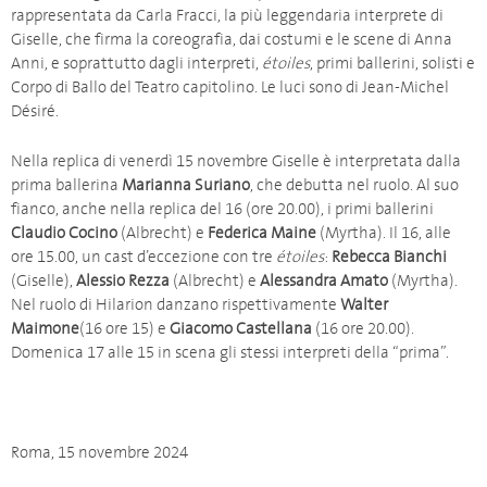
rappresentata da Carla Fracci, la più leggendaria interprete di
Giselle, che firma la coreografia, dai costumi e le scene di Anna
Anni, e soprattutto dagli interpreti,
étoiles
, primi ballerini, solisti e
Corpo di Ballo del Teatro capitolino. Le luci sono di Jean-Michel
Désiré.
Nella replica di venerdì 15 novembre Giselle è interpretata dalla
prima ballerina
Marianna Suriano
, che debutta nel ruolo. Al suo
fianco, anche nella replica del 16 (ore 20.00), i primi ballerini
Claudio Cocino
(Albrecht) e
Federica Maine
(Myrtha). Il 16, alle
ore 15.00, un cast d’eccezione con tre
étoiles
:
Rebecca Bianchi
(Giselle),
Alessio Rezza
(Albrecht) e
Alessandra Amato
(Myrtha).
Nel ruolo di Hilarion danzano rispettivamente
Walter
Maimone
(16 ore 15) e
Giacomo Castellana
(16 ore 20.00).
Domenica 17 alle 15 in scena gli stessi interpreti della “prima”.
Roma, 15 novembre 2024