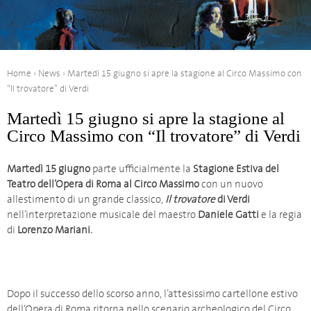
Home
›
News
›
Martedì 15 giugno si apre la stagione al Circo Massimo con
“Il trovatore” di Verdi
Martedì 15 giugno si apre la stagione al
Circo Massimo con “Il trovatore” di Verdi
Martedì 15 giugno
parte ufficialmente la
Stagione Estiva del
Teatro dell’Opera di Roma al Circo Massimo
con
un nuovo
allestimento di un grande classico,
Il trovatore
di Verdi
nell’interpretazione musicale del maestro
Daniele Gatti
e la regia
di
Lorenzo Mariani.
Dopo il successo dello scorso anno, l’attesissimo cartellone estivo
dell’Opera di Roma ritorna nello scenario archeologico del Circo