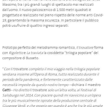
Massimo, tra i più grandi luoghi di spettacolo mai realizzati
dall’uomo. Il nuovo palcoscenico di 1.500 metri quadrati è
progettato e realizzato nel pieno rispetto delle norme anti Covid-
19, garantendo la massima sicurezza. In particolare il pubblico
potrà usufruire di quattro ingressi separati.
Prototipo perfetto del melodramma romantico,
Il trovatore
forma
con
Rigoletto
e
La traviata
la cosiddetta “trilogia popolare” del
compositore di Busseto.
“
Con
Il trovatore
completo il mio viaggio nella trilogia popolare
verdiana insieme all’Opera di Roma, tutto realizzato durante il
periodo della pandemia, e fortemente caratterizzato dalle
necessità imposte da questo nostro tempo –
dichiara il maestro
Gatti
– Ho diretto
Il trovatore
solo un’altra volta, al Festival di
Salisburgo nel 2014. Con piacere quindi mi riavvicino a un’opera
tra le più musicalmente ispirate della produzione centrale di
Giuseppe Verdi, e che proprio per questo è anche tra le più amate