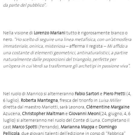
da parte del pubblico”
.
Nella visione di
Lorenzo Mariani
tutto è rigorosamente bianco o
nero.
“Ho scelto di seguire una linea metafisica, con un’atmosfera
immateriale, onirica, misteriosa
– afferma il regista –
Mi affido a
una costante di elementi geometrici, antinaturalistici, a partire
naturalmente dalle proporzioni del triangolo, perfette per
un’opera in cui Verdi sa trasformare gli archetipi in passione viva”.
Nel ruolo di Manrico si alterneranno
Fabio Sartori
e
Piero Pretti
(4,
6 luglio).
Roberta Mantegna
, fresca del trionfo in
Luisa Miller
diretta dal maestro Mariotti, sarà Leonora,
Clémentine Margaine
Azucena,
Christopher Maltman
e
Giovanni Meoni
(24, giugno, 4, 6
luglio) si alterneranno nel ruolo del Conte di Luna. Completano il
cast
Marco Spotti
(Ferrando),
Marianna Mappa
e
Domingo
Pellicola
, due giovani talenti dell’edizione in corso di “Fabbrica”