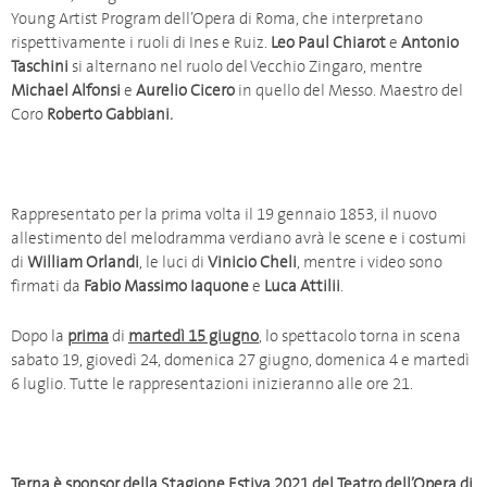
Young Artist Program dell’Opera di Roma, che interpretano
rispettivamente i ruoli di Ines e Ruiz.
Leo Paul Chiarot
e
Antonio
Taschini
si alternano nel ruolo del Vecchio Zingaro, mentre
Michael Alfonsi
e
Aurelio
Cicero
in quello del Messo. Maestro del
Coro
Roberto Gabbiani.
Rappresentato per la prima volta il 19 gennaio 1853, il nuovo
allestimento del melodramma verdiano avrà le scene e i costumi
di
William Orlandi
, le luci di
Vinicio Cheli
, mentre i video sono
firmati da
Fabio Massimo Iaquone
e
Luca Attilii
.
Dopo la
prima
di
martedì 15 giugno
, lo spettacolo torna in scena
sabato 19, giovedì 24, domenica 27 giugno, domenica 4 e martedì
6 luglio. Tutte le rappresentazioni inizieranno alle ore 21.
Terna è sponsor della Stagione Estiva 2021 del Teatro dell’Opera di