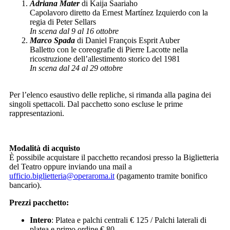
Adriana Mater
di Kaija Saariaho
Capolavoro diretto da Ernest Martínez Izquierdo con la
regia di Peter Sellars
In scena dal 9 al 16 ottobre
Marco Spada
di Daniel François Esprit Auber
Balletto con le coreografie di Pierre Lacotte nella
ricostruzione dell’allestimento storico del 1981
In scena dal 24 al 29 ottobre
Per l’elenco esaustivo delle repliche, si rimanda alla pagina dei
singoli spettacoli. Dal pacchetto sono escluse le prime
rappresentazioni.
Modalità di acquisto
È possibile acquistare il pacchetto recandosi presso la Biglietteria
del Teatro oppure inviando una mail a
ufficio.biglietteria@operaroma.it
(pagamento tramite bonifico
bancario).
Prezzi pacchetto:
Intero
: Platea e palchi centrali € 125 / Palchi laterali di
platea e primo ordine € 80