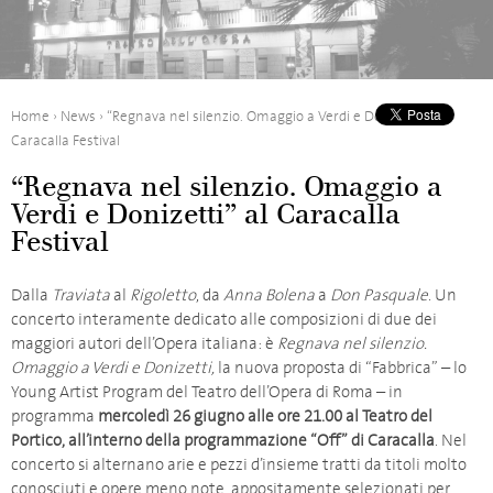
Home
›
News
›
“Regnava nel silenzio. Omaggio a Verdi e Donizetti” al
Caracalla Festival
“Regnava nel silenzio. Omaggio a
Verdi e Donizetti” al Caracalla
Festival
Dalla
Traviata
al
Rigoletto
, da
Anna Bolena
a
Don Pasquale
. Un
concerto interamente dedicato alle composizioni di due dei
maggiori autori dell’Opera italiana: è
Regnava nel silenzio.
Omaggio a Verdi e Donizetti,
la nuova proposta di “Fabbrica” – lo
Young Artist Program del Teatro dell’Opera di Roma – in
programma
mercoledì 26 giugno alle ore 21.00 al Teatro del
Portico, all’interno della programmazione “Off” di Caracalla
. Nel
concerto si alternano arie e pezzi d’insieme tratti da titoli molto
conosciuti e opere meno note, appositamente selezionati per