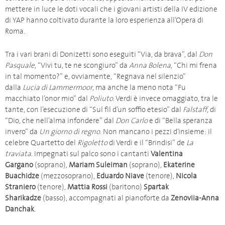
mettere in luce le doti vocali che i giovani artisti della IV edizione
di YAP hanno coltivato durante la loro esperienza all’Opera di
Roma.
Tra i vari brani di Donizetti sono eseguiti “Via, da brava”, dal
Don
Pasquale
, “Vivi tu, te ne scongiuro” da
Anna Bolena
, “Chi mi frena
in tal momento?” e, ovviamente, “Regnava nel silenzio”
dalla
Lucia di Lammermoor
, ma anche la meno nota “Fu
macchiato l’onor mio” dal
Poliuto
. Verdi è invece omaggiato, tra le
tante, con l’esecuzione di “Sul fil d’un soffio etesio” dal
Falstaff
, di
“Dio, che nell’alma infondere” dal
Don Carlo
e di “Bella speranza
invero” da
Un giorno di regno
. Non mancano i pezzi d’insieme: il
celebre Quartetto del
Rigoletto
di Verdi e il “Brindisi”
de
La
traviata.
Impegnati sul palco sono i cantanti
Valentina
Gargano
(soprano),
Mariam Suleiman
(soprano),
Ekaterine
Buachidze
(mezzosoprano),
Eduardo Niave
(tenore),
Nicola
Straniero
(tenore),
Mattia Rossi
(baritono)
Spartak
Sharikadze
(basso), accompagnati al pianoforte da
Zenoviia-Anna
Danchak
.