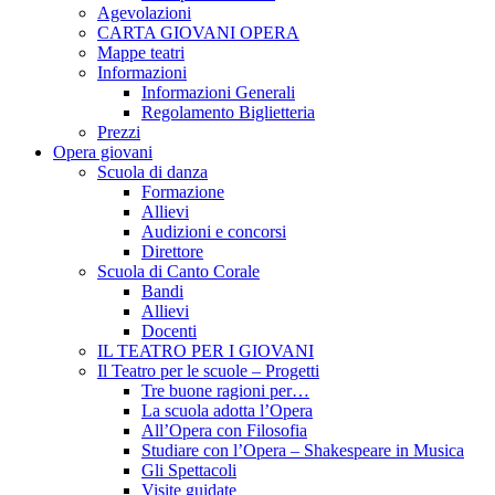
Agevolazioni
CARTA GIOVANI OPERA
Mappe teatri
Informazioni
Informazioni Generali
Regolamento Biglietteria
Prezzi
Opera giovani
Scuola di danza
Formazione
Allievi
Audizioni e concorsi
Direttore
Scuola di Canto Corale
Bandi
Allievi
Docenti
IL TEATRO PER I GIOVANI
Il Teatro per le scuole – Progetti
Tre buone ragioni per…
La scuola adotta l’Opera
All’Opera con Filosofia
Studiare con l’Opera – Shakespeare in Musica
Gli Spettacoli
Visite guidate