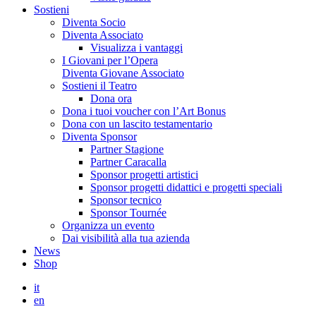
Sostieni
Diventa Socio
Diventa Associato
Visualizza i vantaggi
I Giovani per l’Opera
Diventa Giovane Associato
Sostieni il Teatro
Dona ora
Dona i tuoi voucher con l’Art Bonus
Dona con un lascito testamentario
Diventa Sponsor
Partner Stagione
Partner Caracalla
Sponsor progetti artistici
Sponsor progetti didattici e progetti speciali
Sponsor tecnico
Sponsor Tournée
Organizza un evento
Dai visibilità alla tua azienda
News
Shop
it
en