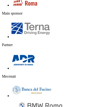
Main sponsor
Partner
Mecenati