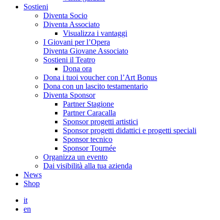
Sostieni
Diventa Socio
Diventa Associato
Visualizza i vantaggi
I Giovani per l’Opera
Diventa Giovane Associato
Sostieni il Teatro
Dona ora
Dona i tuoi voucher con l’Art Bonus
Dona con un lascito testamentario
Diventa Sponsor
Partner Stagione
Partner Caracalla
Sponsor progetti artistici
Sponsor progetti didattici e progetti speciali
Sponsor tecnico
Sponsor Tournée
Organizza un evento
Dai visibilità alla tua azienda
News
Shop
it
en