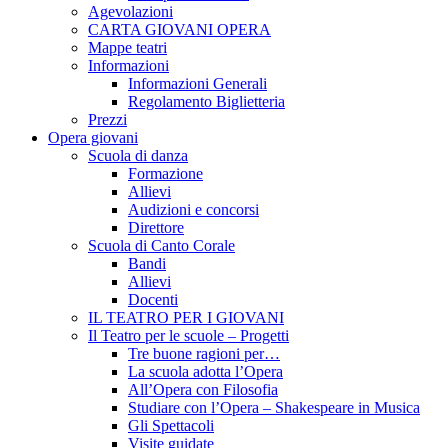
Agevolazioni
CARTA GIOVANI OPERA
Mappe teatri
Informazioni
Informazioni Generali
Regolamento Biglietteria
Prezzi
Opera giovani
Scuola di danza
Formazione
Allievi
Audizioni e concorsi
Direttore
Scuola di Canto Corale
Bandi
Allievi
Docenti
IL TEATRO PER I GIOVANI
Il Teatro per le scuole – Progetti
Tre buone ragioni per…
La scuola adotta l’Opera
All’Opera con Filosofia
Studiare con l’Opera – Shakespeare in Musica
Gli Spettacoli
Visite guidate