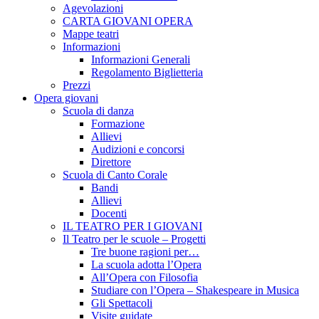
Agevolazioni
CARTA GIOVANI OPERA
Mappe teatri
Informazioni
Informazioni Generali
Regolamento Biglietteria
Prezzi
Opera giovani
Scuola di danza
Formazione
Allievi
Audizioni e concorsi
Direttore
Scuola di Canto Corale
Bandi
Allievi
Docenti
IL TEATRO PER I GIOVANI
Il Teatro per le scuole – Progetti
Tre buone ragioni per…
La scuola adotta l’Opera
All’Opera con Filosofia
Studiare con l’Opera – Shakespeare in Musica
Gli Spettacoli
Visite guidate