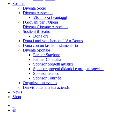
Sostieni
Diventa Socio
Diventa Associato
Visualizza i vantaggi
I Giovani per l’Opera
Diventa Giovane Associato
Sostieni il Teatro
Dona ora
Dona i tuoi voucher con l’Art Bonus
Dona con un lascito testamentario
Diventa Sponsor
Partner Stagione
Partner Caracalla
Sponsor progetti artistici
Sponsor progetti didattici e progetti speciali
Sponsor tecnico
Sponsor Tournée
Organizza un evento
Dai visibilità alla tua azienda
News
Shop
it
en