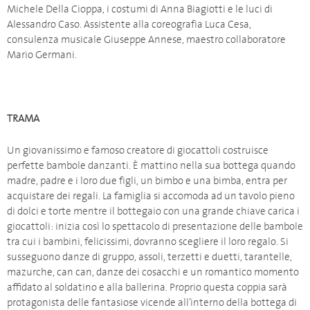
Michele Della Cioppa, i costumi di Anna Biagiotti e le luci di
Alessandro Caso. Assistente alla coreografia Luca Cesa,
consulenza musicale Giuseppe Annese, maestro collaboratore
Mario Germani.
TRAMA
Un giovanissimo e famoso creatore di giocattoli costruisce
perfette bambole danzanti. È mattino nella sua bottega quando
madre, padre e i loro due figli, un bimbo e una bimba, entra per
acquistare dei regali. La famiglia si accomoda ad un tavolo pieno
di dolci e torte mentre il bottegaio con una grande chiave carica i
giocattoli: inizia così lo spettacolo di presentazione delle bambole
tra cui i bambini, felicissimi, dovranno scegliere il loro regalo. Si
susseguono danze di gruppo, assoli, terzetti e duetti, tarantelle,
mazurche, can can, danze dei cosacchi e un romantico momento
affidato al soldatino e alla ballerina. Proprio questa coppia sarà
protagonista delle fantasiose vicende all’interno della bottega di