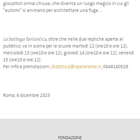
giocattoli ormai chiusa, che diventa un luogo magico in cui gli
“automi” si animano per architettare una fuga…
La bottega fantastica
, oltre che nelle due repliche aperte al
pubblico, va in scena per le scuole martedì 12 (ore10 e ore 12),
mercoledì 13 (ore10 e ore 12), giovedì 14 (ore10 e ore 12), venerdì
15 (ore10 e ore 12).
Per info e prenotazioni:
didattica@operaroma.it
; 0648160528
Roma, 6 dicembre 2023
FONDAZIONE