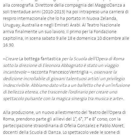
alla coreografia. Direttore della compagnia del MaggioDanza a
soli trentadue anni (2010-2013) ha poi intrapreso una carriera di
respiro internazionale che lo ha portato in Nuova Zelanda,
Uruguay, Australia e negli Emirati Arabi. Al Teatro Nazionale
arriva finalmente un suo lavoro, il primo per la Fondazione
capitolina, in scena sabato 9 alle 18 e domenica 10 dicembre alle
16.30.
«
Creare
La bottega fantastica
per la Scuola dell’Opera di Roma
sotto la direzione di Eleonora Abbagnato
è stato un viaggio
incantevole
– racconta Francesco Ventriglia –
, osservare la
dedizione incrollabile
di
giovani talentuosi artisti
un privilegio
indescrivibile
. Abbiamo dato vita a un balletto che è un’infusione
di bellezza eterea, che trascende l’ordinario per creare uno
spettacolo pulsante con la magica sinergia tra musica e arte
».
Alla produzione, un nuovo allestimento del Teatro dell’Opera di
Roma, prendono parte gli allievi del 1°, 6°, 7° e 8° corso, con la
partecipazione straordinaria di Ofelia Gonzalez e Pablo Moret,
docenti della Scuola di Danza. Lo spettacolo vede le scene di