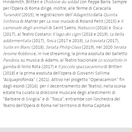
Hindemith, Britten e
L’histoire du soldat
con Peppe Barra. Sempre
per l’Opera di Roma dirige, inoltre, alle Terme di Caracalla
Turandot
(2015), le registrazioni dell’
Adagietto
dalla
Quinta
Sinfonia
di Mahler per
La rose malade
di Roland Petit (2015) e
Il
carnevale degli animali
di Saint Saëns,
Nabucco
(2016) e
Tosca
(2017); al Teatro Costanzi
Il lago dei cigni
(2016 e 2019),
La bella
addormentata
(2017),
Tosca
(2017 e 2019),
La traviata
(2017),
Suite en Blanc
(2018),
Serata Philip Glass
(2019), nel 2020
Serata
Jerome Robbins
e, in live streaming, la prima assoluta del balletto
Pandora
, su musica di Adams; al Teatro Nazionale
Lo scoiattolo in
gamba
di Nino Rota (2017) e
Il piccolo spazzacamino
di Britten
(2018) e la prima assoluta dell’opera di Giovanni Sollima
“Acquaprofonda” ( 2021). Attivo nel progetto “Operacamion” fin
dagli esordi (2016) per il decentramento del Teatro), nella scorsa
estate ha curato la direzione musicale degli allestimenti di
“Barbiere di Siviglia” e di ”Tosca”, entrambe con l’orchestra del
Teatro dell’Opera di Roma nel territorio di Roma Capitale.