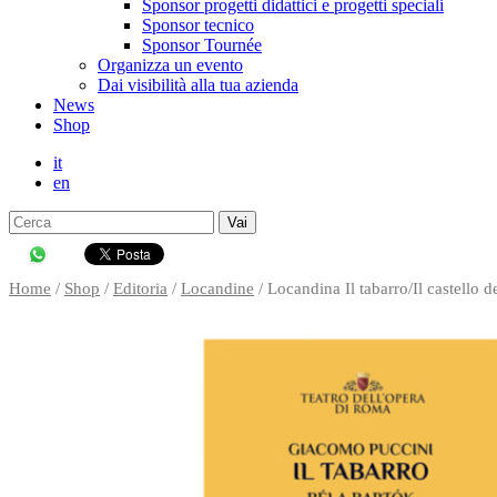
Sponsor progetti didattici e progetti speciali
Sponsor tecnico
Sponsor Tournée
Organizza un evento
Dai visibilità alla tua azienda
News
Shop
it
en
Search
for:
↓
Skip
to
Home
/
Shop
/
Editoria
/
Locandine
/ Locandina Il tabarro/Il castello 
Main
Content