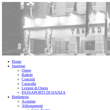
Home
Stagione
Opere
Balletti
Concerti
Caracalla
Lezioni di Opera
PASSAPORTI DI DANZA
Biglietteria
Acquista
Abbonamenti