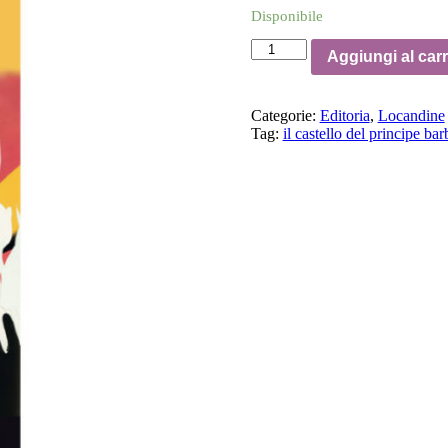
Disponibile
Locandina
Aggiungi al carr
Il
tabarro/Il
castello
Categorie:
Editoria
,
Locandine
del
Tag:
il castello del principe ba
Principe
Barbablù
|
Stagione
2022-
2023
quantità