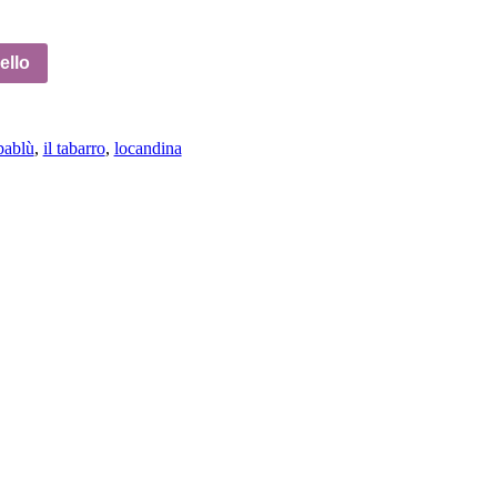
ello
rbablù
,
il tabarro
,
locandina