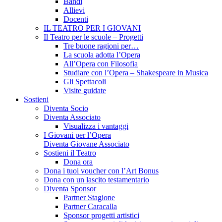
Bandi
Allievi
Docenti
IL TEATRO PER I GIOVANI
Il Teatro per le scuole – Progetti
Tre buone ragioni per…
La scuola adotta l’Opera
All’Opera con Filosofia
Studiare con l’Opera – Shakespeare in Musica
Gli Spettacoli
Visite guidate
Sostieni
Diventa Socio
Diventa Associato
Visualizza i vantaggi
I Giovani per l’Opera
Diventa Giovane Associato
Sostieni il Teatro
Dona ora
Dona i tuoi voucher con l’Art Bonus
Dona con un lascito testamentario
Diventa Sponsor
Partner Stagione
Partner Caracalla
Sponsor progetti artistici