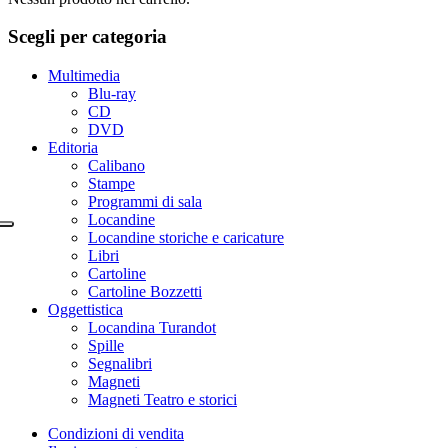
Scegli per categoria
Multimedia
Blu-ray
CD
DVD
Editoria
Calibano
Stampe
Programmi di sala
Locandine
Locandine storiche e caricature
Libri
Cartoline
Cartoline Bozzetti
Oggettistica
Locandina Turandot
Spille
Segnalibri
Magneti
Magneti Teatro e storici
Condizioni di vendita