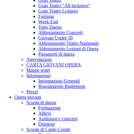
Gran Teatro
Gran Teatro “All inclusive”
Gran Teatro Leggero
Fantasia
Week End
Tutto Danza
Abbonamento Concerti
Giovani Under 30
Abbonamento Teatro Nazionale
Abbonamento Lezioni di Opera
Passaporti di danza
Agevolazioni
CARTA GIOVANI OPERA
Mappe teatri
Informazioni
Informazioni Generali
Regolamento Biglietteria
Prezzi
Opera giovani
Scuola di danza
Formazione
Allievi
Audizioni e concorsi
Direttore
Scuola di Canto Corale