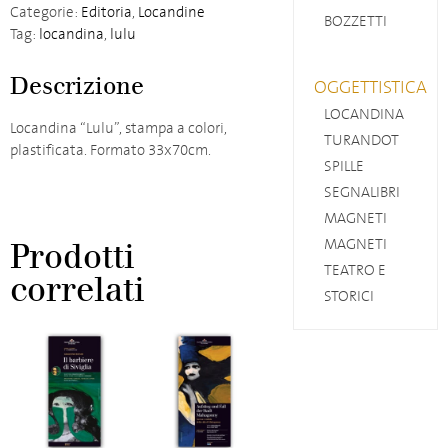
2016-
Categorie:
Editoria
,
Locandine
BOZZETTI
2017
Tag:
locandina
,
lulu
quantità
Descrizione
OGGETTISTICA
LOCANDINA
Locandina “Lulu”, stampa a colori,
TURANDOT
plastificata. Formato 33x70cm.
SPILLE
SEGNALIBRI
MAGNETI
MAGNETI
Prodotti
TEATRO E
correlati
STORICI