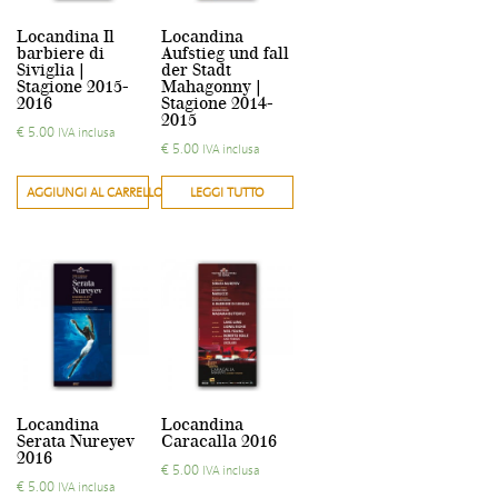
Locandina Il
Locandina
barbiere di
Aufstieg und fall
Siviglia |
der Stadt
Stagione 2015-
Mahagonny |
2016
Stagione 2014-
2015
€
5.00
IVA inclusa
€
5.00
IVA inclusa
AGGIUNGI AL CARRELLO
LEGGI TUTTO
Locandina
Locandina
Serata Nureyev
Caracalla 2016
2016
€
5.00
IVA inclusa
€
5.00
IVA inclusa