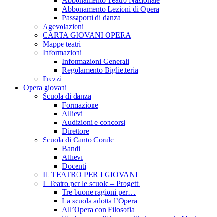
Abbonamento Teatro Nazionale
Abbonamento Lezioni di Opera
Passaporti di danza
Agevolazioni
CARTA GIOVANI OPERA
Mappe teatri
Informazioni
Informazioni Generali
Regolamento Biglietteria
Prezzi
Opera giovani
Scuola di danza
Formazione
Allievi
Audizioni e concorsi
Direttore
Scuola di Canto Corale
Bandi
Allievi
Docenti
IL TEATRO PER I GIOVANI
Il Teatro per le scuole – Progetti
Tre buone ragioni per…
La scuola adotta l’Opera
All’Opera con Filosofia