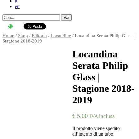
it
en
Search
for:
↓
Skip
to
Home
/
Shop
/
Editoria
/
Locandine
/ Locandina Serata Philip Glass |
Main
Stagione 2018-2019
Content
Locandina
Serata Philip
Glass |
Stagione 2018-
2019
€
5.00
IVA inclusa
Il prodotto viene spedito
all’interno di un tubo.