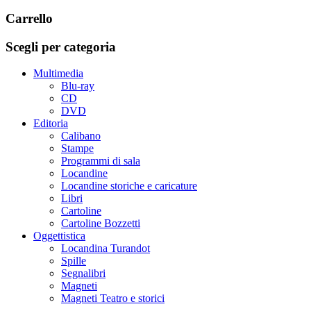
Carrello
Scegli per categoria
Multimedia
Blu-ray
CD
DVD
Editoria
Calibano
Stampe
Programmi di sala
Locandine
Locandine storiche e caricature
Libri
Cartoline
Cartoline Bozzetti
Oggettistica
Locandina Turandot
Spille
Segnalibri
Magneti
Magneti Teatro e storici