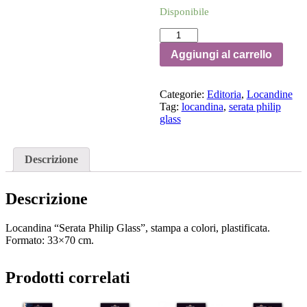
Disponibile
Locandina
Serata
Aggiungi al carrello
Philip
Glass
|
Categorie:
Editoria
,
Locandine
Stagione
Tag:
locandina
,
serata philip
2018-
glass
2019
quantità
Descrizione
Descrizione
Locandina “Serata Philip Glass”, stampa a colori, plastificata.
Formato: 33×70 cm.
Prodotti correlati