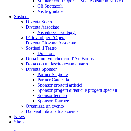
Studiare con l’Opera – Shakespeare in Musica
Gli Spettacoli
Visite guidate
Sostieni
Diventa Socio
Diventa Associato
Visualizza i vantaggi
I Giovani per l’Opera
Diventa Giovane Associato
Sostieni il Teatro
Dona ora
Dona i tuoi voucher con l’Art Bonus
Dona con un lascito testamentario
Diventa Sponsor
Partner Stagione
Partner Caracalla
Sponsor progetti artistici
Sponsor progetti didattici e progetti speciali
Sponsor tecnico
Sponsor Tournée
Organizza un evento
Dai visibilità alla tua azienda
News
Shop