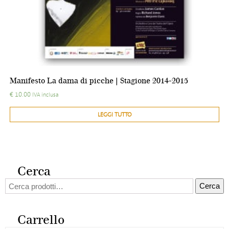
Manifesto La dama di picche | Stagione 2014-2015
€
10.00
IVA inclusa
LEGGI TUTTO
Cerca
Cerca:
Cerca
Carrello