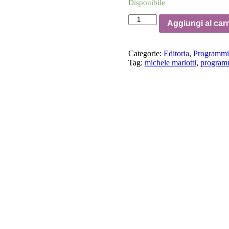
Disponibile
Concerto
Aggiungi al carr
Michele
Mariotti
|
Categorie:
Editoria
,
Programmi 
Stagione
Tag:
michele mariotti
,
programm
2024-
2025
quantità