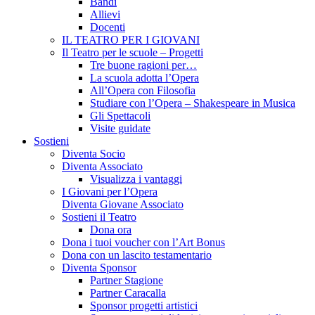
Bandi
Allievi
Docenti
IL TEATRO PER I GIOVANI
Il Teatro per le scuole – Progetti
Tre buone ragioni per…
La scuola adotta l’Opera
All’Opera con Filosofia
Studiare con l’Opera – Shakespeare in Musica
Gli Spettacoli
Visite guidate
Sostieni
Diventa Socio
Diventa Associato
Visualizza i vantaggi
I Giovani per l’Opera
Diventa Giovane Associato
Sostieni il Teatro
Dona ora
Dona i tuoi voucher con l’Art Bonus
Dona con un lascito testamentario
Diventa Sponsor
Partner Stagione
Partner Caracalla
Sponsor progetti artistici