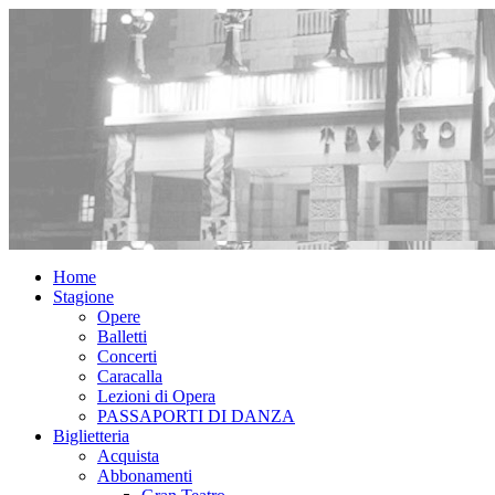
Home
Stagione
Opere
Balletti
Concerti
Caracalla
Lezioni di Opera
PASSAPORTI DI DANZA
Biglietteria
Acquista
Abbonamenti