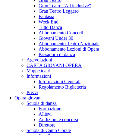
Gran Teatro
Gran Teatro “All inclusive”
Gran Teatro Leggero
Fantasia
Week End
Tutto Danza
Abbonamento Concerti
Giovani Under 30
Abbonamento Teatro Nazionale
Abbonamento Lezioni di Opera
Passaporti di danza
Agevolazioni
CARTA GIOVANI OPERA
Mappe teatri
Informazioni
Informazioni Generali
Regolamento Biglietteria
Prezzi
Opera giovani
Scuola di danza
Formazione
Allievi
Audizioni e concorsi
Direttore
Scuola di Canto Corale