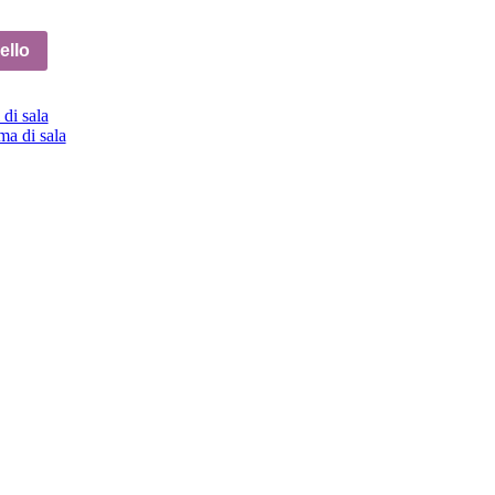
ello
di sala
a di sala