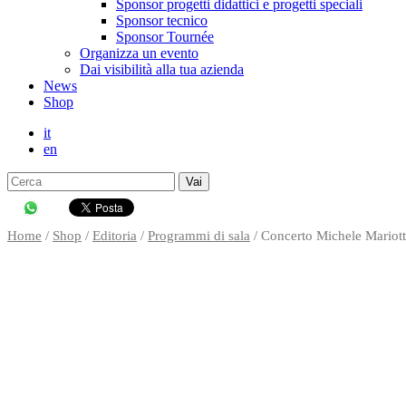
Sponsor progetti didattici e progetti speciali
Sponsor tecnico
Sponsor Tournée
Organizza un evento
Dai visibilità alla tua azienda
News
Shop
it
en
Search
for:
↓
Skip
to
Home
/
Shop
/
Editoria
/
Programmi di sala
/ Concerto Michele Mariott
Main
Content