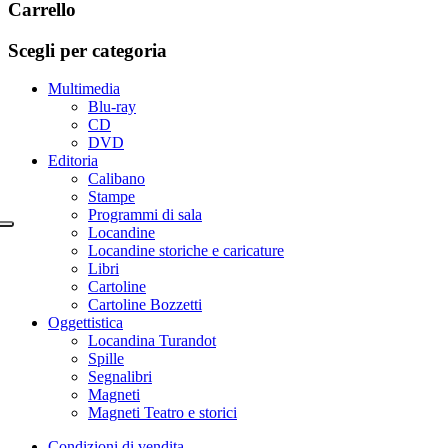
Carrello
Scegli per categoria
Multimedia
Blu-ray
CD
DVD
Editoria
Calibano
Stampe
Programmi di sala
Locandine
Locandine storiche e caricature
Libri
Cartoline
Cartoline Bozzetti
Oggettistica
Locandina Turandot
Spille
Segnalibri
Magneti
Magneti Teatro e storici
Condizioni di vendita