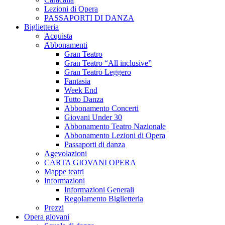
Lezioni di Opera
PASSAPORTI DI DANZA
Biglietteria
Acquista
Abbonamenti
Gran Teatro
Gran Teatro “All inclusive”
Gran Teatro Leggero
Fantasia
Week End
Tutto Danza
Abbonamento Concerti
Giovani Under 30
Abbonamento Teatro Nazionale
Abbonamento Lezioni di Opera
Passaporti di danza
Agevolazioni
CARTA GIOVANI OPERA
Mappe teatri
Informazioni
Informazioni Generali
Regolamento Biglietteria
Prezzi
Opera giovani