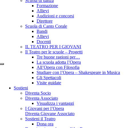
Scuola di danza
Formazione
Allievi
Audizioni e concorsi
Direttore
Scuola di Canto Corale
Bandi
Allievi
Docenti
IL TEATRO PER I GIOVANI
Il Teatro per le scuole – Progetti
Tre buone ragioni per…
La scuola adotta l’Opera
All’Opera con Filosofia
Studiare con l’Opera – Shakespeare in Musica
Gli Spettacoli
Visite guidate
Sostieni
Diventa Socio
Diventa Associato
Visualizza i vantaggi
I Giovani per l’Opera
Diventa Giovane Associato
Sostieni il Teatro
Dona ora