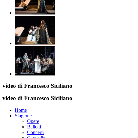
video di Francesco Siciliano
video di Francesco Siciliano
Home
Stagione
Opere
Balletti
Concerti
Caracalla