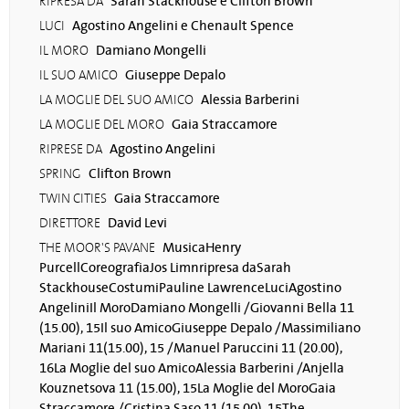
Sarah Stackhouse e Clifton Brown
RIPRESA DA
Agostino Angelini e Chenault Spence
LUCI
Damiano Mongelli
IL MORO
Giuseppe Depalo
IL SUO AMICO
Alessia Barberini
LA MOGLIE DEL SUO AMICO
Gaia Straccamore
LA MOGLIE DEL MORO
Agostino Angelini
RIPRESE DA
Clifton Brown
SPRING
Gaia Straccamore
TWIN CITIES
David Levi
DIRETTORE
MusicaHenry
THE MOOR'S PAVANE
PurcellCoreografiaJos Limnripresa daSarah
StackhouseCostumiPauline LawrenceLuciAgostino
AngeliniIl MoroDamiano Mongelli /Giovanni Bella 11
(15.00), 15Il suo AmicoGiuseppe Depalo /Massimiliano
Mariani 11(15.00), 15 /Manuel Paruccini 11 (20.00),
16La Moglie del suo AmicoAlessia Barberini /Anjella
Kouznetsova 11 (15.00), 15La Moglie del MoroGaia
Straccamore /Cristina Saso 11 (15.00), 15The