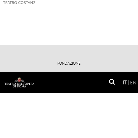
TEATRO COSTANZI
FONDAZIONE
IL TEATRO
IT
EN
NEWSLETTER
CONTATTI
COME RAGGIUNGERCI
BANDI E CONCORSI
APPALTI E GARE