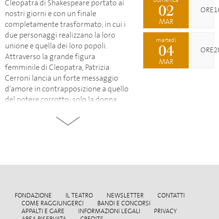
Cleopatra di Shakespeare portato ai
02
ORE1
nostri giorni e con un finale
MAR
completamente trasformato, in cui i
due personaggi realizzano la loro
martedì
unione e quella dei loro popoli.
04
ORE2
Attraverso la grande figura
MAR
femminile di Cleopatra, Patrizia
Cerroni lancia un forte messaggio
d’amore in contrapposizione a quello
del potere corrotto: solo la donna
oggi può salvare il mondo attraverso
la grande forza che risiede in lei quale
portatrice e maestra d’amore.
FONDAZIONE
IL TEATRO
NEWSLETTER
CONTATTI
COME RAGGIUNGERCI
BANDI E CONCORSI
APPALTI E GARE
INFORMAZIONI LEGALI
PRIVACY
AREA RISERVATA
CREDITS