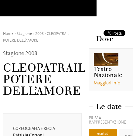
Home
›
Stagione
›
2008
›
CLEOPATRAIL
Dove
POTERE DELL’AMORE
Stagione 2008
CLEOPATRAIL
Teatro
Nazionale
POTERE
Maggiori info
DELL’AMORE
Le date
PRIMA
RAPPRESENTAZIONE
COREOGRAFIA E REGIA
martedì
Patrizia Cerroni