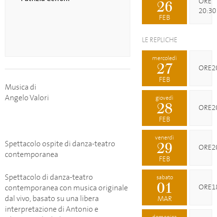
ORE
26
20:30
FEB
LE REPLICHE
mercoledì
27
ORE2
FEB
Musica di
Angelo Valori
giovedì
28
ORE2
FEB
venerdì
Spettacolo ospite di danza-teatro
29
ORE2
contemporanea
FEB
Spettacolo di danza-teatro
sabato
01
ORE1
contemporanea con musica originale
dal vivo, basato su una libera
MAR
interpretazione di Antonio e
domenica