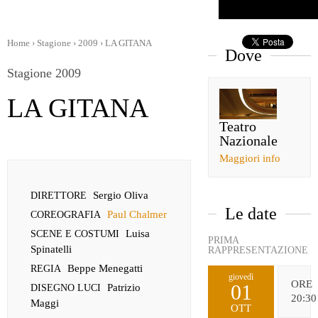
Home
›
Stagione
›
2009
›
LA GITANA
Dove
Stagione 2009
LA GITANA
Teatro
Nazionale
Maggiori info
Sergio Oliva
DIRETTORE
Le date
Paul Chalmer
COREOGRAFIA
Luisa
SCENE E COSTUMI
PRIMA
Spinatelli
RAPPRESENTAZIONE
Beppe Menegatti
REGIA
giovedì
ORE
01
Patrizio
DISEGNO LUCI
20:30
Maggi
OTT