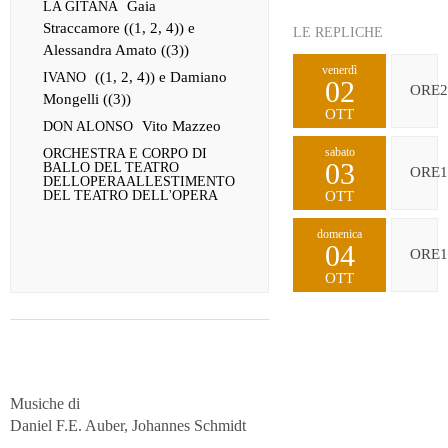
Gaia
LA GITANA
Straccamore ((1, 2, 4)) e
LE REPLICHE
Alessandra Amato ((3))
venerdì
((1, 2, 4)) e Damiano
IVANO
02
ORE2
Mongelli ((3))
OTT
Vito Mazzeo
DON ALONSO
sabato
ORCHESTRA E CORPO DI
03
BALLO DEL TEATRO
ORE1
DELLOPERAALLESTIMENTO
DEL TEATRO DELL'OPERA
OTT
domenica
04
ORE1
OTT
Musiche di
Daniel F.E. Auber, Johannes Schmidt