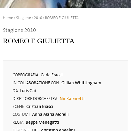
Home
›
Stagione
›
2010
›
ROMEO E GIULIETTA
Stagione 2010
ROMEO E GIULIETTA
Carla Fracci
COREOGRAFIA
Gillian Whittingham
IN COLLABORAZIONE CON
Loris Gai
DA
Nir Kabaretti
DIRETTORE DORCHESTRA
Cristian Biasci
SCENE
Anna Maria Morelli
COSTUMI
Beppe Menegatti
REGIA
Agostino Angelini
DISEGNO LUCI