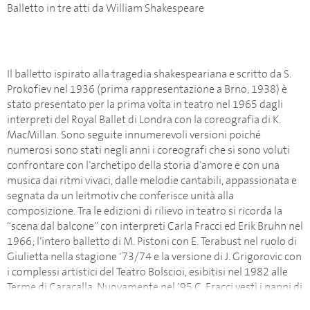
Balletto in tre atti da William Shakespeare
Il balletto ispirato alla tragedia shakespeariana e scritto da S.
Prokofiev nel 1936 (prima rappresentazione a Brno, 1938) è
stato presentato per la prima volta in teatro nel 1965 dagli
interpreti del Royal Ballet di Londra con la coreografia di K.
MacMillan. Sono seguite innumerevoli versioni poiché
numerosi sono stati negli anni i coreografi che si sono voluti
confrontare con l’archetipo della storia d’amore e con una
musica dai ritmi vivaci, dalle melodie cantabili, appassionata e
segnata da un leitmotiv che conferisce unità alla
composizione. Tra le edizioni di rilievo in teatro si ricorda la
“scena dal balcone” con interpreti Carla Fracci ed Erik Bruhn nel
1966; l’intero balletto di M. Pistoni con E. Terabust nel ruolo di
Giulietta nella stagione ‘73/74 e la versione di J. Grigorovic con
i complessi artistici del Teatro Bolscioi, esibitisi nel 1982 alle
Terme di Caracalla. Nuovamente nel ’95 C. Fracci vestì i panni di
Giulietta accanto al suo compagno storico, G. Iancu.