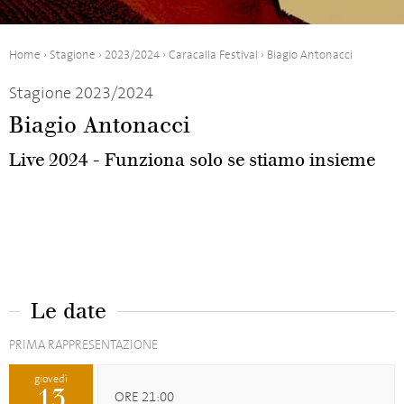
Home
›
Stagione
›
2023/2024
›
Caracalla Festival
›
Biagio Antonacci
Stagione 2023/2024
Biagio Antonacci
Live 2024 - Funziona solo se stiamo insieme
Le date
PRIMA RAPPRESENTAZIONE
giovedì
13
ORE 21:00