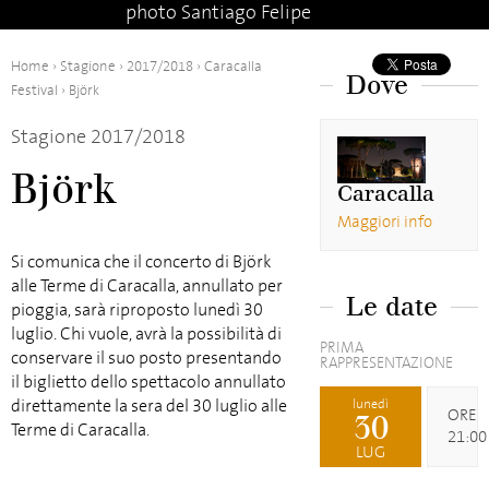
photo Santiago Felipe
Home
›
Stagione
›
2017/2018
›
Caracalla
Dove
Festival
›
Björk
Stagione 2017/2018
Björk
Caracalla
Maggiori info
Si comunica che il concerto di Björk
alle Terme di Caracalla, annullato per
Le date
pioggia, sarà riproposto lunedì 30
luglio. Chi vuole, avrà la possibilità di
PRIMA
conservare il suo posto presentando
RAPPRESENTAZIONE
il biglietto dello spettacolo annullato
direttamente la sera del 30 luglio alle
lunedì
ORE
30
Terme di Caracalla.
21:00
LUG