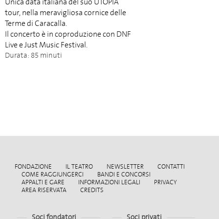
Unica data italiana del suo UTOPIA
tour, nella meravigliosa cornice delle
Terme di Caracalla.
Il concerto è in coproduzione con DNF
Live e Just Music Festival.
Durata: 85 minuti
FONDAZIONE
IL TEATRO
NEWSLETTER
CONTATTI
COME RAGGIUNGERCI
BANDI E CONCORSI
APPALTI E GARE
INFORMAZIONI LEGALI
PRIVACY
AREA RISERVATA
CREDITS
Soci fondatori
Soci privati