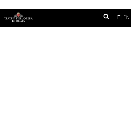
SHOP
Soci fondatori
IT
EN
Soci privati