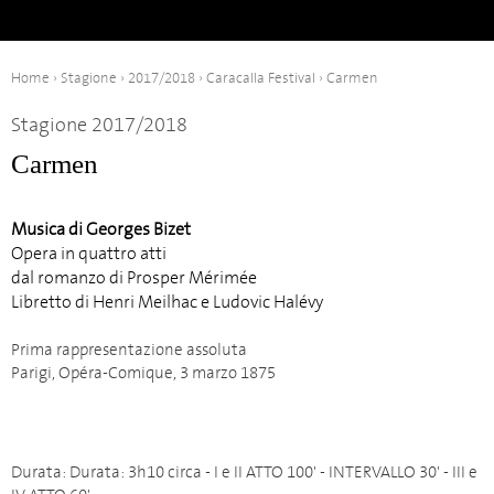
Indietro
Avanti
Home
›
Stagione
›
2017/2018
›
Caracalla Festival
›
Carmen
Stagione 2017/2018
Carmen
Musica di Georges Bizet
Opera in quattro atti
dal romanzo di Prosper Mérimée
Libretto di Henri Meilhac e Ludovic Halévy
Prima rappresentazione assoluta
Parigi, Opéra-Comique, 3 marzo 1875
Durata: Durata: 3h10 circa - I e II ATTO 100' - INTERVALLO 30' - III e