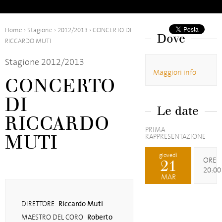
Home
›
Stagione
›
2012/2013
›
CONCERTO DI
Dove
RICCARDO MUTI
Stagione 2012/2013
Maggiori info
CONCERTO
DI
Le date
RICCARDO
PRIMA
MUTI
RAPPRESENTAZIONE
giovedì
ORE
21
20:00
MAR
Riccardo Muti
DIRETTORE
Roberto
MAESTRO DEL CORO