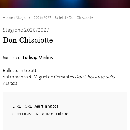
Home
›
Stagione
›
2026/2027
›
Balletti
›
Don Chisciotte
Stagione 2026/2027
Don Chisciotte
Musica di
Ludwig Minkus
Balletto in tre atti
dal romanzo di Miguel de Cervantes
Don Chisciotte della
Mancia
Martin Yates
DIRETTORE
Laurent Hilaire
COREOGRAFIA