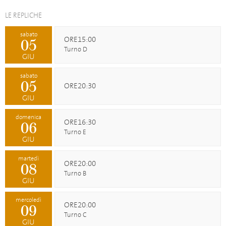
LE REPLICHE
sabato
ORE15:00
05
Turno D
GIU
sabato
05
ORE20:30
GIU
domenica
ORE16:30
06
Turno E
GIU
martedì
ORE20:00
08
Turno B
GIU
mercoledì
ORE20:00
09
Turno C
GIU