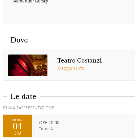
Alexander Gorsky
Dove
Teatro Costanzi
Maggiori info
Le date
PRIMA RAPPRESENTAZIONE
venerdì
ORE 20:00
04
Turno A
GIU