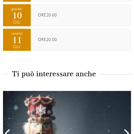
giovedì
10
ORE20:00
GIU
venerdì
11
ORE20:00
GIU
Ti può interessare anche