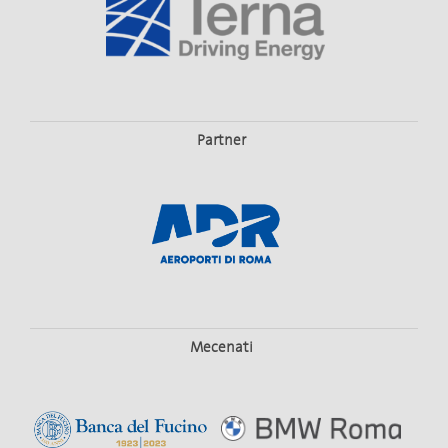
Partner
Balletti
MOTUS
BLANC / MCGREGOR / EKMAN
DAL 31 MARZO AL 4 APRILE 2027
TEATRO COSTANZI
Mecenati