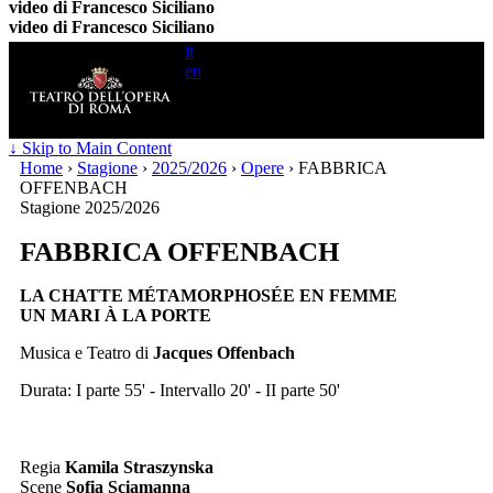
video di Francesco Siciliano
video di Francesco Siciliano
it
en
Search
for:
↓ Skip to Main Content
Home
›
Stagione
›
2025/2026
›
Opere
›
FABBRICA
OFFENBACH
Stagione 2025/2026
FABBRICA OFFENBACH
LA CHATTE MÉTAMORPHOSÉE EN FEMME
UN MARI À LA PORTE
Musica e Teatro di
Jacques Offenbach
Durata: I parte 55' - Intervallo 20' - II parte 50'
Regia
Kamila Straszynska
Scene
Sofia Sciamanna