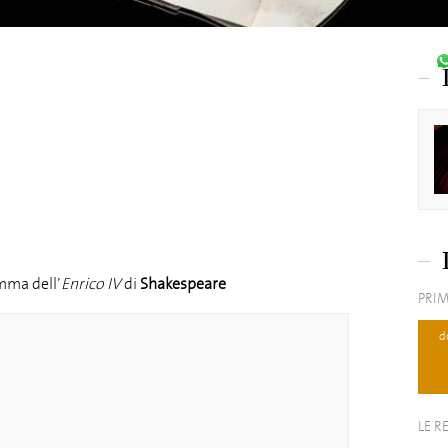
mma dell’
Enrico IV
di
Shakespeare
PRIM
d
LE R