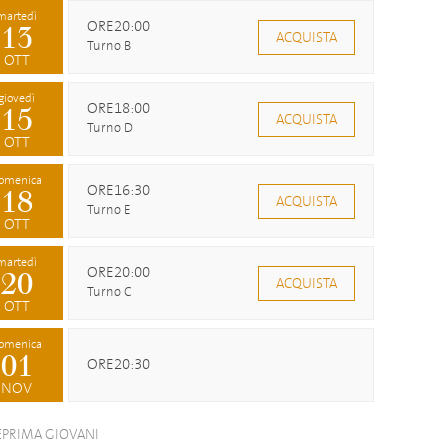
martedì
ORE20:00
13
ACQUISTA
Turno B
OTT
giovedì
ORE18:00
15
ACQUISTA
Turno D
OTT
omenica
ORE16:30
18
ACQUISTA
Turno E
OTT
martedì
ORE20:00
20
ACQUISTA
Turno C
OTT
omenica
01
ORE20:30
NOV
EPRIMA GIOVANI