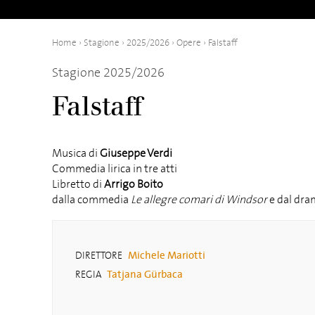
Home
›
Stagione
›
2025/2026
›
Opere
›
Falstaff
Stagione 2025/2026
Falstaff
Musica di
Giuseppe Verdi
Commedia lirica in tre atti
Libretto di
Arrigo Boito
dalla commedia
Le allegre comari di Windsor
e dal dra
Michele Mariotti
DIRETTORE
Tatjana Gürbaca
REGIA