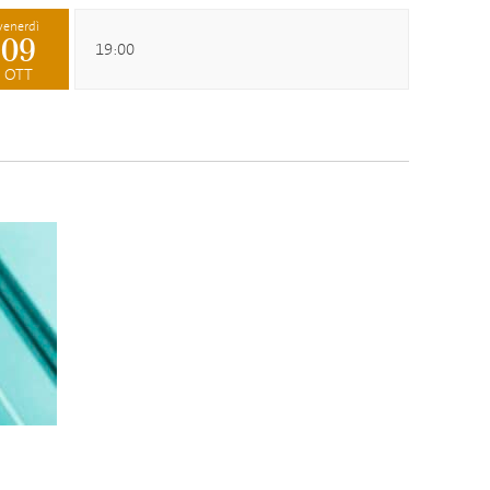
venerdì
09
19:00
OTT