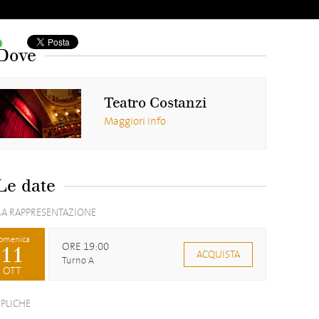
Dove
Teatro Costanzi
Maggiori info
Le date
A RAPPRESENTAZIONE
omenica
ORE 19:00
11
ACQUISTA
Turno A
OTT
EPLICHE