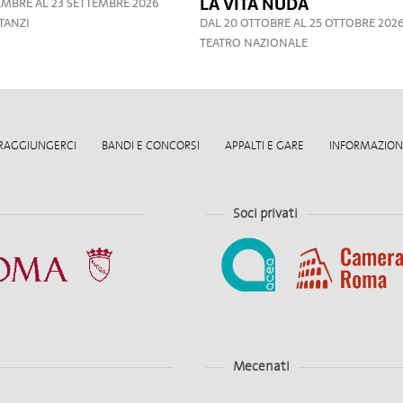
LA VITA NUDA
EMBRE AL 23 SETTEMBRE 2026
TANZI
DAL 20 OTTOBRE AL 25 OTTOBRE 202
TEATRO NAZIONALE
RAGGIUNGERCI
BANDI E CONCORSI
APPALTI E GARE
INFORMAZIONI
Soci privati
Mecenati