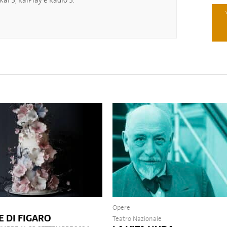
ai 3, RaiPlay e Radio 3.
Opere
E DI FIGARO
Teatro Nazionale