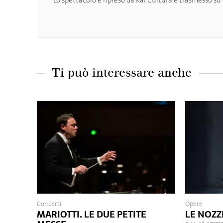
Lo spettacolo è ripreso da Rai Cultura e trasmesso su R
Ti può interessare anche
Concerti
Opere
MARIOTTI. LE DUE PETITE
LE NOZZ