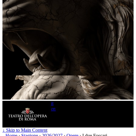
it
en
Search
for:
↓ Skip to Main Content
Home
›
Stagione
›
2026/2027
›
Opere
›
I due Foscari