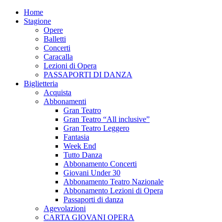
Home
Stagione
Opere
Balletti
Concerti
Caracalla
Lezioni di Opera
PASSAPORTI DI DANZA
Biglietteria
Acquista
Abbonamenti
Gran Teatro
Gran Teatro “All inclusive”
Gran Teatro Leggero
Fantasia
Week End
Tutto Danza
Abbonamento Concerti
Giovani Under 30
Abbonamento Teatro Nazionale
Abbonamento Lezioni di Opera
Passaporti di danza
Agevolazioni
CARTA GIOVANI OPERA