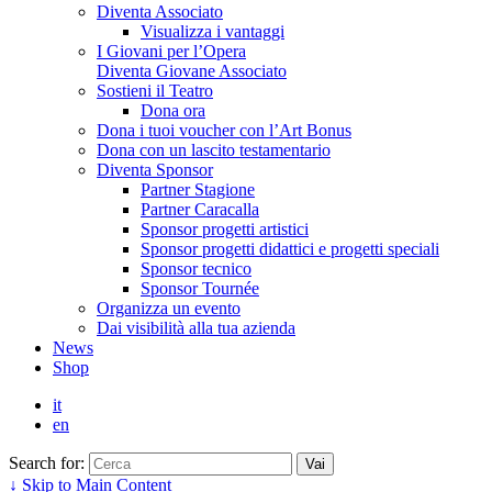
Diventa Associato
Visualizza i vantaggi
I Giovani per l’Opera
Diventa Giovane Associato
Sostieni il Teatro
Dona ora
Dona i tuoi voucher con l’Art Bonus
Dona con un lascito testamentario
Diventa Sponsor
Partner Stagione
Partner Caracalla
Sponsor progetti artistici
Sponsor progetti didattici e progetti speciali
Sponsor tecnico
Sponsor Tournée
Organizza un evento
Dai visibilità alla tua azienda
News
Shop
it
en
Search for:
↓ Skip to Main Content