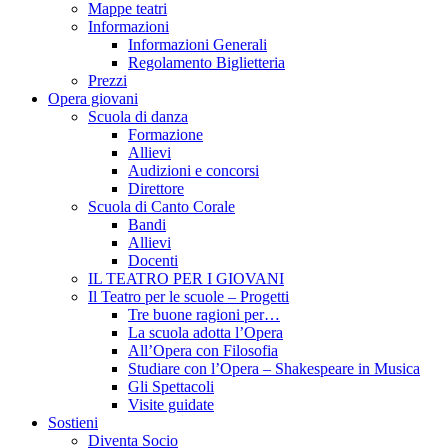
Mappe teatri
Informazioni
Informazioni Generali
Regolamento Biglietteria
Prezzi
Opera giovani
Scuola di danza
Formazione
Allievi
Audizioni e concorsi
Direttore
Scuola di Canto Corale
Bandi
Allievi
Docenti
IL TEATRO PER I GIOVANI
Il Teatro per le scuole – Progetti
Tre buone ragioni per…
La scuola adotta l’Opera
All’Opera con Filosofia
Studiare con l’Opera – Shakespeare in Musica
Gli Spettacoli
Visite guidate
Sostieni
Diventa Socio