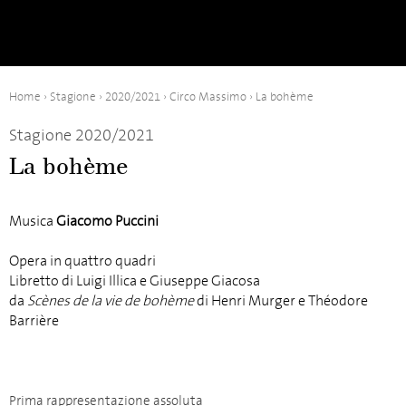
Home
›
Stagione
›
2020/2021
›
Circo Massimo
›
La bohème
Stagione 2020/2021
La bohème
Musica
Giacomo Puccini
Opera in quattro quadri
Libretto di Luigi Illica e Giuseppe Giacosa
da
Scènes de la vie de bohème
di Henri Murger e Théodore
Barrière
Prima rappresentazione assoluta