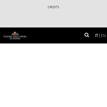
CREDITS
Soci fondatori
IT
EN
Soci privati