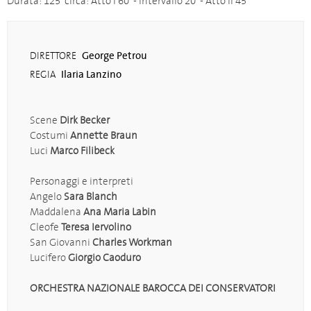
Durata: 125' circa: Atto I 60' - intervallo 20' - Atto II 45'
George Petrou
DIRETTORE
Ilaria Lanzino
REGIA
Scene
Dirk Becker
Costumi
Annette Braun
Luci
Marco Filibeck
Personaggi e interpreti
Angelo
Sara Blanch
Maddalena
Ana Maria Labin
Cleofe
Teresa Iervolino
San Giovanni
Charles Workman
Lucifero
Giorgio Caoduro
ORCHESTRA NAZIONALE BAROCCA DEI CONSERVATORI