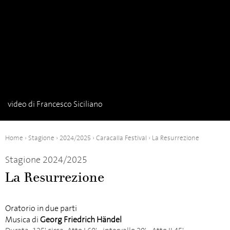
video di Francesco Siciliano
Indietro
Avanti
Home
›
Stagione
›
2024/2025
›
Caracalla Festival
›
La Resurrezione
Stagione 2024/2025
La Resurrezione
Oratorio in due parti
Musica di
Georg Friedrich Händel