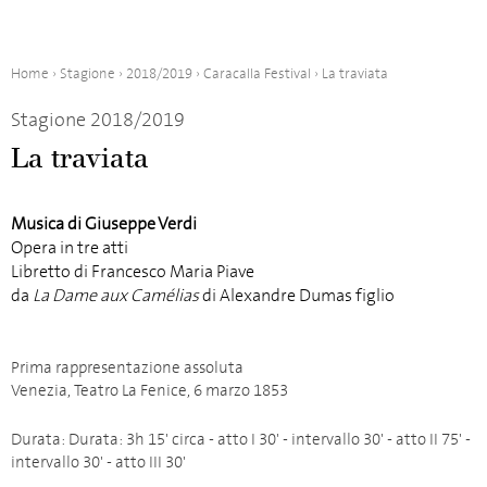
Home
›
Stagione
›
2018/2019
›
Caracalla Festival
›
La traviata
Stagione 2018/2019
La traviata
Musica di Giuseppe Verdi
Opera in tre atti
Libretto di Francesco Maria Piave
da
La Dame aux Camélias
di Alexandre Dumas figlio
Prima rappresentazione assoluta
Venezia, Teatro La Fenice, 6 marzo 1853
Durata: Durata: 3h 15' circa - atto I 30' - intervallo 30' - atto II 75' -
intervallo 30' - atto III 30'